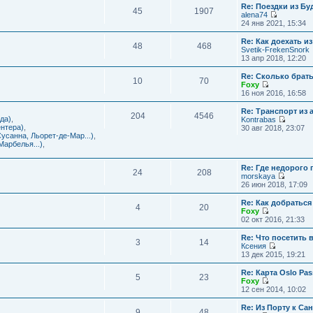
с
и
Re: Поездки из Бу
ю
о
е
л
45
1907
к
alena74
о
м
е
п
П
24 янв 2021, 15:34
б
у
д
о
е
щ
с
н
с
р
е
Re: Как доехать 
о
е
л
48
468
е
н
Svetik-FrekenSnork
о
м
е
й
и
13 апр 2018, 12:20
б
у
д
т
ю
щ
с
н
и
е
Re: Сколько брат
о
е
10
70
к
н
Foxy
о
м
п
и
П
16 ноя 2016, 16:58
б
у
о
ю
е
щ
с
с
р
е
Re: Транспорт из 
о
л
204
4546
е
н
да)
,
Kontrabas
о
е
й
и
П
нтера)
,
30 авг 2018, 23:07
б
д
т
ю
е
усанна, Льорет-де-Мар...)
,
щ
н
и
р
арбелья...)
,
е
е
к
е
н
м
п
й
и
у
о
Re: Где недорого
т
ю
24
208
с
с
morskaya
и
о
П
л
26 июн 2018, 17:09
к
о
е
е
п
б
р
д
о
Re: Как добраться
щ
4
20
е
н
с
Foxy
е
й
е
П
л
02 окт 2016, 21:33
н
т
м
е
е
и
и
у
р
д
Re: Что посетить 
ю
3
14
к
с
е
н
Ксения
п
о
й
е
П
13 дек 2015, 19:21
о
о
т
м
е
с
б
и
у
р
Re: Карта Oslo Pa
л
щ
5
23
к
с
е
Foxy
е
е
п
о
й
П
12 сен 2014, 10:02
д
н
о
о
т
е
н
и
с
б
и
р
Re: Из Порту к Са
е
ю
л
щ
9
48
к