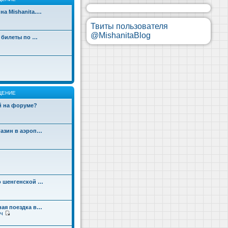
на Mishanita.…
Твиты пользователя
@MishanitaBlog
д билеты по …
ЩЕНИЕ
ой на форуме?
газин в аэроп…
о шенгенской …
ная поездка в…
ч
П
е