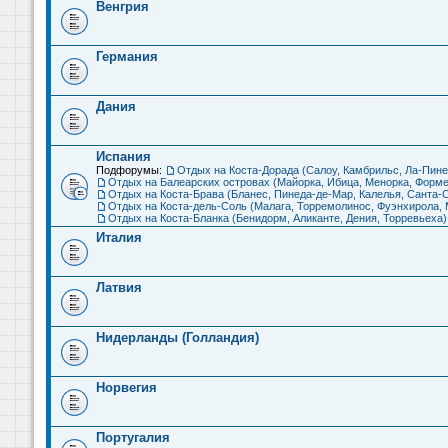
Венгрия
Германия
Дания
Испания
Подфорумы:
Отдых на Коста-Дорада (Салоу, Камбрильс, Ла-Пине
Отдых на Балеарских островах (Майорка, Ибица, Менорка, Форме
Отдых на Коста-Брава (Бланес, Пинеда-де-Мар, Калелья, Санта-С
Отдых на Коста-дель-Соль (Малага, Торремолинос, Фуэнхирола, М
Отдых на Коста-Бланка (Бенидорм, Аликанте, Дения, Торревьеха)
Италия
Латвия
Нидерланды (Голландия)
Норвегия
Португалия