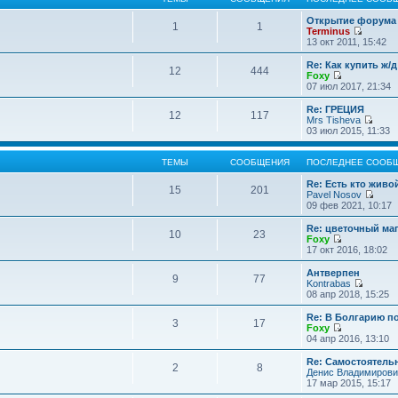
Открытие форума 
1
1
Terminus
П
13 окт 2011, 15:42
е
р
Re: Как купить ж/
12
444
е
Foxy
й
П
07 июл 2017, 21:34
т
е
и
р
Re: ГРЕЦИЯ
12
117
к
е
Mrs Tisheva
п
й
П
03 июл 2015, 11:33
о
т
е
с
и
р
л
к
е
ТЕМЫ
СООБЩЕНИЯ
ПОСЛЕДНЕЕ СООБ
е
п
й
д
о
т
Re: Есть кто жив
15
201
н
с
и
Pavel Nosov
е
л
к
П
09 фев 2021, 10:17
м
е
п
е
у
д
о
р
Re: цветочный ма
с
10
23
н
с
е
Foxy
о
е
л
й
П
17 окт 2016, 18:02
о
м
е
т
е
б
у
д
и
р
Антверпен
щ
с
9
77
н
к
е
Kontrabas
е
о
е
п
й
П
08 апр 2018, 15:25
н
о
м
о
т
е
и
б
у
с
и
р
Re: В Болгарию п
ю
щ
с
л
3
17
к
е
Foxy
е
о
е
п
й
П
04 апр 2016, 13:10
н
о
д
о
т
е
и
б
н
с
и
р
Re: Самостоятель
ю
щ
е
л
2
8
к
е
Денис Владимирови
е
м
е
п
й
17 мар 2015, 15:17
н
у
д
о
т
и
с
н