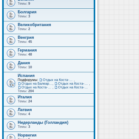
Темы:
9
Болгария
Темы:
3
Великобритания
Темы:
2
Венгрия
Темы:
45
Германия
Темы:
48
Дания
Темы:
10
Испания
Подфорумы:
Отдых на Коста-Дорада (Салоу, Камбрильс, Ла-Пинеда)
,
Отдых на Балеарских островах (Майорка, Ибица, Менорка, Форментера)
,
Отдых на Коста-Брава (Бланес, Пинеда-де-Мар, Калелья, Санта-Сусанна, Льорет-де-Мар...)
,
Отдых на Коста-дель-Соль (Малага, Торремолинос, Фуэнхирола, Марбелья...)
,
Отдых на Коста-Бланка (Бенидорм, Аликанте, Дения, Торревьеха)
Темы:
204
Италия
Темы:
24
Латвия
Темы:
4
Нидерланды (Голландия)
Темы:
3
Норвегия