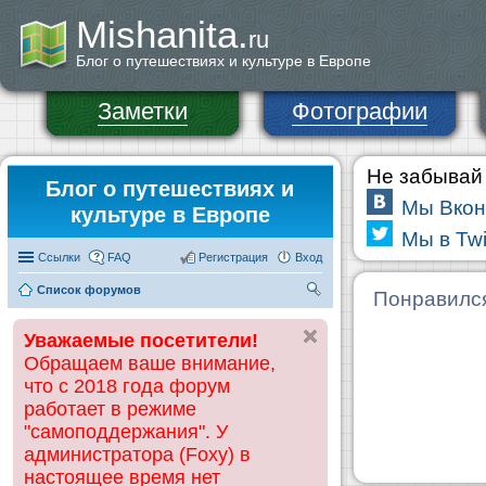
Mishanita.
ru
Блог о путешествиях и культуре в Европе
Заметки
Фотографии
Не забывай 
Блог о путешествиях и
Мы Вкон
культуре в Европе
Мы в Twi
Ссылки
FAQ
Регистрация
Вход
Список форумов
П
Понравилс
ои
Уважаемые посетители!
ск
Обращаем ваше внимание,
что с 2018 года форум
работает в режиме
"самоподдержания". У
администратора (Foxy) в
настоящее время нет