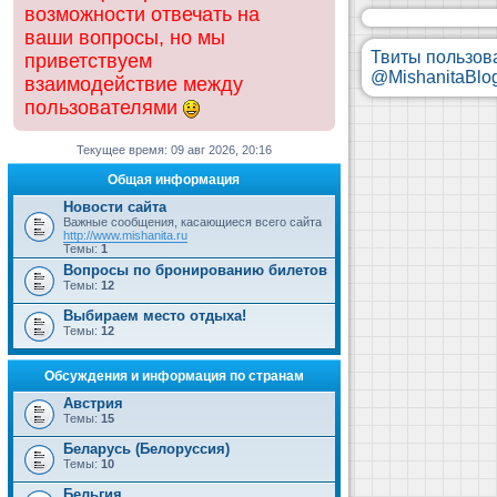
возможности отвечать на
ваши вопросы, но мы
Твиты пользов
приветствуем
@MishanitaBlo
взаимодействие между
пользователями
Текущее время: 09 авг 2026, 20:16
Общая информация
Новости сайта
Важные сообщения, касающиеся всего сайта
http://www.mishanita.ru
Темы:
1
Вопросы по бронированию билетов
Темы:
12
Выбираем место отдыха!
Темы:
12
Обсуждения и информация по странам
Австрия
Темы:
15
Беларусь (Белоруссия)
Темы:
10
Бельгия