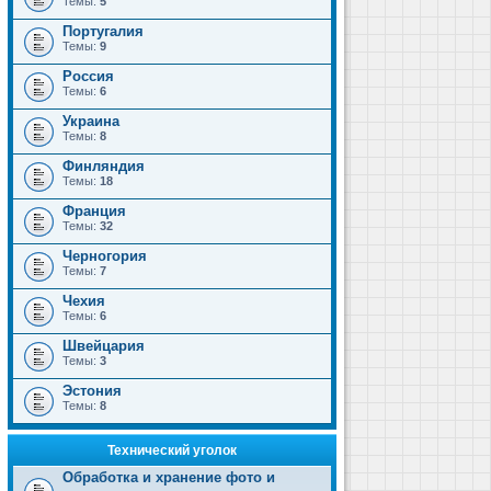
Темы:
5
Португалия
Темы:
9
Россия
Темы:
6
Украина
Темы:
8
Финляндия
Темы:
18
Франция
Темы:
32
Черногория
Темы:
7
Чехия
Темы:
6
Швейцария
Темы:
3
Эстония
Темы:
8
Технический уголок
Обработка и хранение фото и