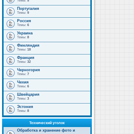
Темы:
5
Португалия
Темы:
9
Россия
Темы:
6
Украина
Темы:
8
Финляндия
Темы:
18
Франция
Темы:
32
Черногория
Темы:
7
Чехия
Темы:
6
Швейцария
Темы:
3
Эстония
Темы:
8
Технический уголок
Обработка и хранение фото и