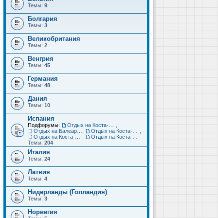
Темы:
9
Болгария
Темы:
3
Великобритания
Темы:
2
Венгрия
Темы:
45
Германия
Темы:
48
Дания
Темы:
10
Испания
Подфорумы:
Отдых на Коста-Дорада (Салоу, Камбрильс, Ла-Пинеда)
,
Отдых на Балеарских островах (Майорка, Ибица, Менорка, Форментера)
,
Отдых на Коста-Брава (Бланес, Пинеда-де-Мар, Калелья, Санта-Сусанна, Льорет-де-Мар...)
,
Отдых на Коста-дель-Соль (Малага, Торремолинос, Фуэнхирола, Марбелья...)
,
Отдых на Коста-Бланка (Бенидорм, Аликанте, Дения, Торревьеха)
Темы:
204
Италия
Темы:
24
Латвия
Темы:
4
Нидерланды (Голландия)
Темы:
3
Норвегия