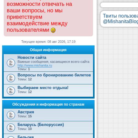
возможности отвечать на
ваши вопросы, но мы
Твиты пользов
приветствуем
@MishanitaBlo
взаимодействие между
пользователями
Текущее время: 08 авг 2026, 17:19
Общая информация
Новости сайта
Важные сообщения, касающиеся всего сайта
http://www.mishanita.ru
Темы:
1
Вопросы по бронированию билетов
Темы:
12
Выбираем место отдыха!
Темы:
12
Обсуждения и информация по странам
Австрия
Темы:
15
Беларусь (Белоруссия)
Темы:
10
Бельгия