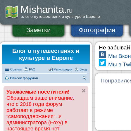
Mishanita.
ru
Блог о путешествиях и культуре в Европе
Заметки
Фотографии
Не забывай 
Блог о путешествиях и
Мы Вкон
культуре в Европе
Мы в Twi
Ссылки
FAQ
Регистрация
Вход
Список форумов
П
Понравилс
ои
Уважаемые посетители!
ск
Обращаем ваше внимание,
что с 2018 года форум
работает в режиме
"самоподдержания". У
администратора (Foxy) в
настоящее время нет