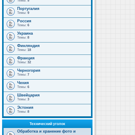
Темы:
5
Португалия
Темы:
9
Россия
Темы:
6
Украина
Темы:
8
Финляндия
Темы:
18
Франция
Темы:
32
Черногория
Темы:
7
Чехия
Темы:
6
Швейцария
Темы:
3
Эстония
Темы:
8
Технический уголок
Обработка и хранение фото и