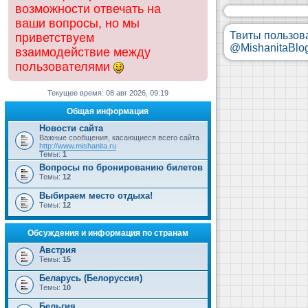
возможности отвечать на
ваши вопросы, но мы
Твиты пользов
приветствуем
@MishanitaBlo
взаимодействие между
пользователями
Текущее время: 08 авг 2026, 09:19
Общая информация
Новости сайта
Важные сообщения, касающиеся всего сайта
http://www.mishanita.ru
Темы:
1
Вопросы по бронированию билетов
Темы:
12
Выбираем место отдыха!
Темы:
12
Обсуждения и информация по странам
Австрия
Темы:
15
Беларусь (Белоруссия)
Темы:
10
Бельгия