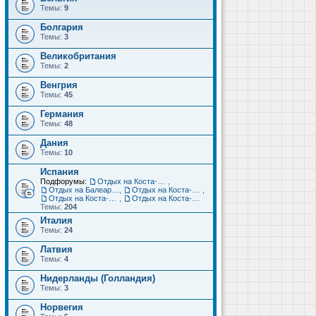
Темы:
9
Болгария
Темы:
3
Великобритания
Темы:
2
Венгрия
Темы:
45
Германия
Темы:
48
Дания
Темы:
10
Испания
Подфорумы:
Отдых на Коста-Дорада (Салоу, Камбрильс, Ла-Пинеда)
,
Отдых на Балеарских островах (Майорка, Ибица, Менорка, Форментера)
,
Отдых на Коста-Брава (Бланес, Пинеда-де-Мар, Калелья, Санта-Сусанна, Льорет-де-Мар...)
,
Отдых на Коста-дель-Соль (Малага, Торремолинос, Фуэнхирола, Марбелья...)
,
Отдых на Коста-Бланка (Бенидорм, Аликанте, Дения, Торревьеха)
Темы:
204
Италия
Темы:
24
Латвия
Темы:
4
Нидерланды (Голландия)
Темы:
3
Норвегия