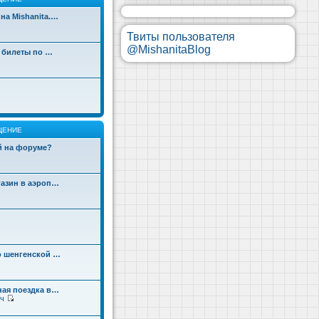
на Mishanita.…
Твиты пользователя
@MishanitaBlog
д билеты по …
ЩЕНИЕ
ой на форуме?
газин в аэроп…
о шенгенской …
ная поездка в…
ч
П
е