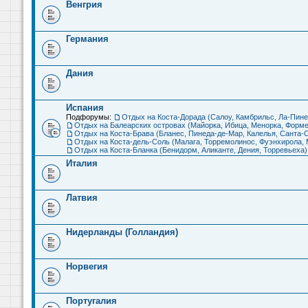
Венгрия
Германия
Дания
Испания
Подфорумы:
Отдых на Коста-Дорада (Салоу, Камбрильс, Ла-Пине
Отдых на Балеарских островах (Майорка, Ибица, Менорка, Форме
Отдых на Коста-Брава (Бланес, Пинеда-де-Мар, Калелья, Санта-С
Отдых на Коста-дель-Соль (Малага, Торремолинос, Фуэнхирола, М
Отдых на Коста-Бланка (Бенидорм, Аликанте, Дения, Торревьеха)
Италия
Латвия
Нидерланды (Голландия)
Норвегия
Португалия