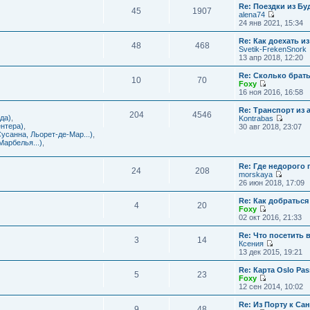
с
и
Re: Поездки из Бу
ю
о
е
л
45
1907
к
alena74
о
м
е
п
П
24 янв 2021, 15:34
б
у
д
о
е
щ
с
н
с
р
е
Re: Как доехать 
о
е
л
48
468
е
н
Svetik-FrekenSnork
о
м
е
й
и
13 апр 2018, 12:20
б
у
д
т
ю
щ
с
н
и
е
Re: Сколько брат
о
е
10
70
к
н
Foxy
о
м
п
и
П
16 ноя 2016, 16:58
б
у
о
ю
е
щ
с
с
р
е
Re: Транспорт из 
о
л
204
4546
е
н
да)
,
Kontrabas
о
е
й
и
П
нтера)
,
30 авг 2018, 23:07
б
д
т
ю
е
усанна, Льорет-де-Мар...)
,
щ
н
и
р
арбелья...)
,
е
е
к
е
н
м
п
й
и
у
о
Re: Где недорого
т
ю
24
208
с
с
morskaya
и
о
П
л
26 июн 2018, 17:09
к
о
е
е
п
б
р
д
о
Re: Как добраться
щ
4
20
е
н
с
Foxy
е
й
е
П
л
02 окт 2016, 21:33
н
т
м
е
е
и
и
у
р
д
Re: Что посетить 
ю
3
14
к
с
е
н
Ксения
п
о
й
е
П
13 дек 2015, 19:21
о
о
т
м
е
с
б
и
у
р
Re: Карта Oslo Pa
л
щ
5
23
к
с
е
Foxy
е
е
п
о
й
П
12 сен 2014, 10:02
д
н
о
о
т
е
н
и
с
б
и
р
Re: Из Порту к Са
е
ю
л
щ
9
48
к