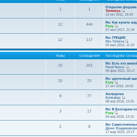
Открытие форума 
1
1
Terminus
П
13 окт 2011, 15:42
е
р
Re: Как купить ж/
12
444
е
Foxy
й
П
07 июл 2017, 21:34
т
е
и
р
Re: ГРЕЦИЯ
12
117
к
е
Mrs Tisheva
п
й
П
03 июл 2015, 11:33
о
т
е
с
и
р
л
к
е
ТЕМЫ
СООБЩЕНИЯ
ПОСЛЕДНЕЕ СООБ
е
п
й
д
о
т
Re: Есть кто жив
15
201
н
с
и
Pavel Nosov
е
л
к
П
09 фев 2021, 10:17
м
е
п
е
у
д
о
р
Re: цветочный ма
с
10
23
н
с
е
Foxy
о
е
л
й
П
17 окт 2016, 18:02
о
м
е
т
е
б
у
д
и
р
Антверпен
щ
с
9
77
н
к
е
Kontrabas
е
о
е
п
й
П
08 апр 2018, 15:25
н
о
м
о
т
е
и
б
у
с
и
р
Re: В Болгарию п
ю
щ
с
л
3
17
к
е
Foxy
е
о
е
п
й
П
04 апр 2016, 13:10
н
о
д
о
т
е
и
б
н
с
и
р
Re: Самостоятель
ю
щ
е
л
2
8
к
е
Денис Владимирови
е
м
е
п
й
17 мар 2015, 15:17
н
у
д
о
т
и
с
н