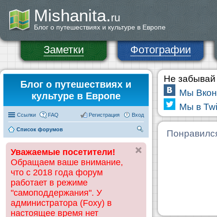
Mishanita.
ru
Блог о путешествиях и культуре в Европе
Заметки
Фотографии
Не забывай 
Блог о путешествиях и
Мы Вкон
культуре в Европе
Мы в Twi
Ссылки
FAQ
Регистрация
Вход
Список форумов
П
Понравилс
ои
Уважаемые посетители!
ск
Обращаем ваше внимание,
что с 2018 года форум
работает в режиме
"самоподдержания". У
администратора (Foxy) в
настоящее время нет