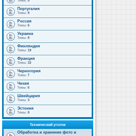
Темы:
5
Португалия
Темы:
9
Россия
Темы:
6
Украина
Темы:
8
Финляндия
Темы:
18
Франция
Темы:
32
Черногория
Темы:
7
Чехия
Темы:
6
Швейцария
Темы:
3
Эстония
Темы:
8
Технический уголок
Обработка и хранение фото и