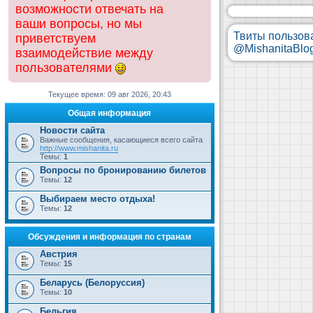
возможности отвечать на
ваши вопросы, но мы
Твиты пользов
приветствуем
@MishanitaBlo
взаимодействие между
пользователями
Текущее время: 09 авг 2026, 20:43
Общая информация
Новости сайта
Важные сообщения, касающиеся всего сайта
http://www.mishanita.ru
Темы:
1
Вопросы по бронированию билетов
Темы:
12
Выбираем место отдыха!
Темы:
12
Обсуждения и информация по странам
Австрия
Темы:
15
Беларусь (Белоруссия)
Темы:
10
Бельгия