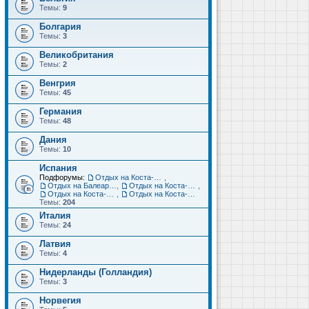
Темы:
9
Болгария
Темы:
3
Великобритания
Темы:
2
Венгрия
Темы:
45
Германия
Темы:
48
Дания
Темы:
10
Испания
Подфорумы:
Отдых на Коста-Дорада (Салоу, Камбрильс, Ла-Пинеда)
,
Отдых на Балеарских островах (Майорка, Ибица, Менорка, Форментера)
,
Отдых на Коста-Брава (Бланес, Пинеда-де-Мар, Калелья, Санта-Сусанна, Льорет-де-Мар...)
,
Отдых на Коста-дель-Соль (Малага, Торремолинос, Фуэнхирола, Марбелья...)
,
Отдых на Коста-Бланка (Бенидорм, Аликанте, Дения, Торревьеха)
Темы:
204
Италия
Темы:
24
Латвия
Темы:
4
Нидерланды (Голландия)
Темы:
3
Норвегия