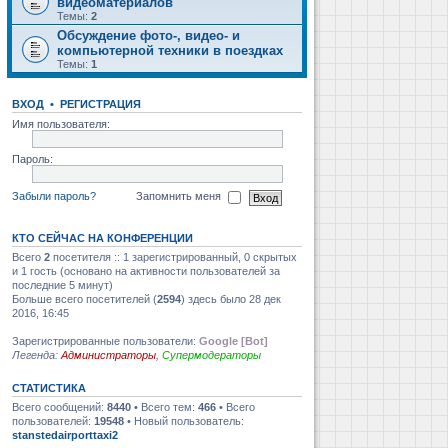
видеоматериалов
Темы:
2
Обсуждение фото-, видео- и
компьютерной техники в поездках
Темы:
1
ВХОД
•
РЕГИСТРАЦИЯ
Имя пользователя:
Пароль:
Забыли пароль?
Запомнить меня
КТО СЕЙЧАС НА КОНФЕРЕНЦИИ
Всего
2
посетителя :: 1 зарегистрированный, 0 скрытых
и 1 гость (основано на активности пользователей за
последние 5 минут)
Больше всего посетителей (
2594
) здесь было 28 дек
2016, 16:45
Зарегистрированные пользователи:
Google [Bot]
Легенда:
Администраторы
,
Супермодераторы
СТАТИСТИКА
Всего сообщений:
8440
• Всего тем:
466
• Всего
пользователей:
19548
• Новый пользователь:
stanstedairporttaxi2