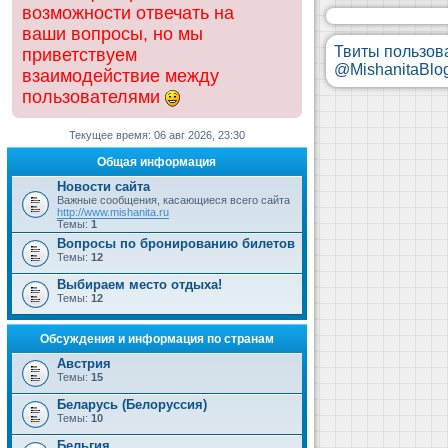
возможности отвечать на
ваши вопросы, но мы
Твиты пользов
приветствуем
@MishanitaBlo
взаимодействие между
пользователями
Текущее время: 06 авг 2026, 23:30
Общая информация
Новости сайта
Важные сообщения, касающиеся всего сайта
http://www.mishanita.ru
Темы:
1
Вопросы по бронированию билетов
Темы:
12
Выбираем место отдыха!
Темы:
12
Обсуждения и информация по странам
Австрия
Темы:
15
Беларусь (Белоруссия)
Темы:
10
Бельгия