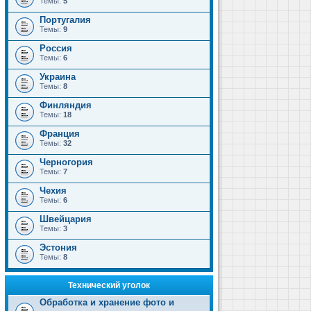
Темы:
5
Португалия
Темы:
9
Россия
Темы:
6
Украина
Темы:
8
Финляндия
Темы:
18
Франция
Темы:
32
Черногория
Темы:
7
Чехия
Темы:
6
Швейцария
Темы:
3
Эстония
Темы:
8
Технический уголок
Обработка и хранение фото и