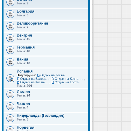
Темы:
9
Болгария
Темы:
3
Великобритания
Темы:
2
Венгрия
Темы:
45
Германия
Темы:
48
Дания
Темы:
10
Испания
Подфорумы:
Отдых на Коста-Дорада (Салоу, Камбрильс, Ла-Пинеда)
,
Отдых на Балеарских островах (Майорка, Ибица, Менорка, Форментера)
,
Отдых на Коста-Брава (Бланес, Пинеда-де-Мар, Калелья, Санта-Сусанна, Льорет-де-Мар...)
,
Отдых на Коста-дель-Соль (Малага, Торремолинос, Фуэнхирола, Марбелья...)
,
Отдых на Коста-Бланка (Бенидорм, Аликанте, Дения, Торревьеха)
Темы:
204
Италия
Темы:
24
Латвия
Темы:
4
Нидерланды (Голландия)
Темы:
3
Норвегия