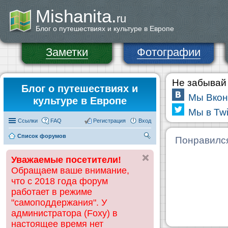
Mishanita.
ru
Блог о путешествиях и культуре в Европе
Заметки
Фотографии
Не забывай 
Блог о путешествиях и
Мы Вкон
культуре в Европе
Мы в Twi
Ссылки
FAQ
Регистрация
Вход
Список форумов
П
Понравилс
ои
Уважаемые посетители!
ск
Обращаем ваше внимание,
что с 2018 года форум
работает в режиме
"самоподдержания". У
администратора (Foxy) в
настоящее время нет