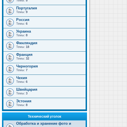
Темы:
5
Португалия
Темы:
9
Россия
Темы:
6
Украина
Темы:
8
Финляндия
Темы:
18
Франция
Темы:
32
Черногория
Темы:
7
Чехия
Темы:
6
Швейцария
Темы:
3
Эстония
Темы:
8
Технический уголок
Обработка и хранение фото и