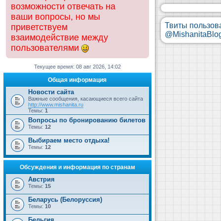
возможности отвечать на
ваши вопросы, но мы
Твиты пользов
приветствуем
@MishanitaBlo
взаимодействие между
пользователями
Текущее время: 08 авг 2026, 14:02
Общая информация
Новости сайта
Важные сообщения, касающиеся всего сайта
http://www.mishanita.ru
Темы:
1
Вопросы по бронированию билетов
Темы:
12
Выбираем место отдыха!
Темы:
12
Обсуждения и информация по странам
Австрия
Темы:
15
Беларусь (Белоруссия)
Темы:
10
Бельгия