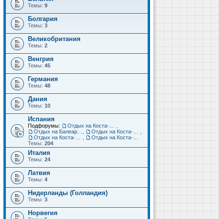
Темы:
9
Болгария
Темы:
3
Великобритания
Темы:
2
Венгрия
Темы:
45
Германия
Темы:
48
Дания
Темы:
10
Испания
Подфорумы:
Отдых на Коста-Дорада (Салоу, Камбрильс, Ла-Пинеда)
,
Отдых на Балеарских островах (Майорка, Ибица, Менорка, Форментера)
,
Отдых на Коста-Брава (Бланес, Пинеда-де-Мар, Калелья, Санта-Сусанна, Льорет-де-Мар...)
,
Отдых на Коста-дель-Соль (Малага, Торремолинос, Фуэнхирола, Марбелья...)
,
Отдых на Коста-Бланка (Бенидорм, Аликанте, Дения, Торревьеха)
Темы:
204
Италия
Темы:
24
Латвия
Темы:
4
Нидерланды (Голландия)
Темы:
3
Норвегия