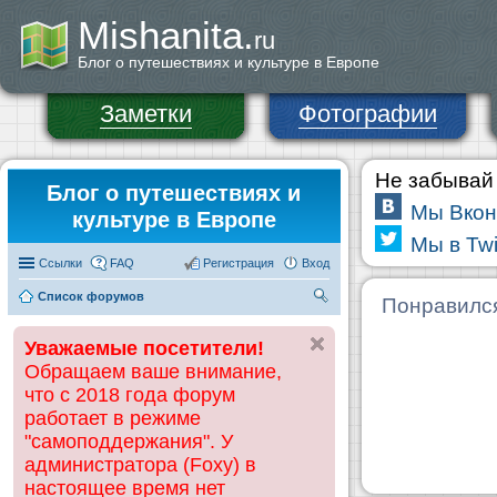
Mishanita.
ru
Блог о путешествиях и культуре в Европе
Заметки
Фотографии
Не забывай 
Блог о путешествиях и
Мы Вкон
культуре в Европе
Мы в Twi
Ссылки
FAQ
Регистрация
Вход
Список форумов
П
Понравилс
ои
Уважаемые посетители!
ск
Обращаем ваше внимание,
что с 2018 года форум
работает в режиме
"самоподдержания". У
администратора (Foxy) в
настоящее время нет