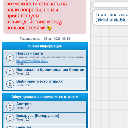
возможности отвечать на
ваши вопросы, но мы
Твиты пользов
приветствуем
@MishanitaBlo
взаимодействие между
пользователями
Текущее время: 08 авг 2026, 08:16
Общая информация
Новости сайта
Важные сообщения, касающиеся всего сайта
http://www.mishanita.ru
Темы:
1
Вопросы по бронированию билетов
Темы:
12
Выбираем место отдыха!
Темы:
12
Обсуждения и информация по странам
Австрия
Темы:
15
Беларусь (Белоруссия)
Темы:
10
Бельгия