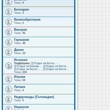
Темы:
9
Болгария
Темы:
3
Великобритания
Темы:
2
Венгрия
Темы:
45
Германия
Темы:
48
Дания
Темы:
10
Испания
Подфорумы:
Отдых на Коста-Дорада (Салоу, Камбрильс, Ла-Пинеда)
,
Отдых на Балеарских островах (Майорка, Ибица, Менорка, Форментера)
,
Отдых на Коста-Брава (Бланес, Пинеда-де-Мар, Калелья, Санта-Сусанна, Льорет-де-Мар...)
,
Отдых на Коста-дель-Соль (Малага, Торремолинос, Фуэнхирола, Марбелья...)
,
Отдых на Коста-Бланка (Бенидорм, Аликанте, Дения, Торревьеха)
Темы:
204
Италия
Темы:
24
Латвия
Темы:
4
Нидерланды (Голландия)
Темы:
3
Норвегия