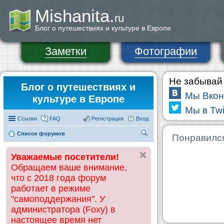
Mishanita.
ru
Блог о путешествиях и культуре в Европе
Заметки
Фотографии
Не забывай 
Блог о путешествиях и
Мы Вкон
культуре в Европе
Мы в Twi
Ссылки
FAQ
Регистрация
Вход
Список форумов
П
Понравилс
ои
Уважаемые посетители!
ск
Обращаем ваше внимание,
что с 2018 года форум
работает в режиме
"самоподдержания". У
администратора (Foxy) в
настоящее время нет