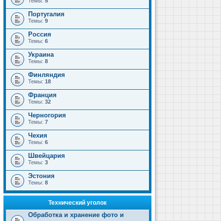
Темы:
5
Португалия
Темы:
9
Россия
Темы:
6
Украина
Темы:
8
Финляндия
Темы:
18
Франция
Темы:
32
Черногория
Темы:
7
Чехия
Темы:
6
Швейцария
Темы:
3
Эстония
Темы:
8
Технический уголок
Обработка и хранение фото и