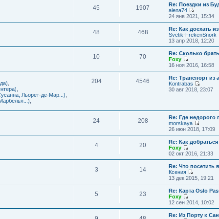
с
и
Re: Поездки из Бу
ю
о
е
л
45
1907
к
alena74
о
м
е
п
П
24 янв 2021, 15:34
б
у
д
о
е
щ
с
н
с
р
е
Re: Как доехать 
о
е
л
48
468
е
н
Svetik-FrekenSnork
о
м
е
й
и
13 апр 2018, 12:20
б
у
д
т
ю
щ
с
н
и
е
Re: Сколько брат
о
е
10
70
к
н
Foxy
о
м
п
и
П
16 ноя 2016, 16:58
б
у
о
ю
е
щ
с
с
р
е
Re: Транспорт из 
о
л
204
4546
е
н
да)
,
Kontrabas
о
е
й
и
П
нтера)
,
30 авг 2018, 23:07
б
д
т
ю
е
усанна, Льорет-де-Мар...)
,
щ
н
и
р
арбелья...)
,
е
е
к
е
н
м
п
й
и
у
о
Re: Где недорого
т
ю
24
208
с
с
morskaya
и
о
П
л
26 июн 2018, 17:09
к
о
е
е
п
б
р
д
о
Re: Как добраться
щ
4
20
е
н
с
Foxy
е
й
е
П
л
02 окт 2016, 21:33
н
т
м
е
е
и
и
у
р
д
Re: Что посетить 
ю
3
14
к
с
е
н
Ксения
п
о
й
е
П
13 дек 2015, 19:21
о
о
т
м
е
с
б
и
у
р
Re: Карта Oslo Pa
л
щ
5
23
к
с
е
Foxy
е
е
п
о
й
П
12 сен 2014, 10:02
д
н
о
о
т
е
н
и
с
б
и
р
Re: Из Порту к Са
е
ю
л
щ
9
48
к