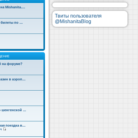
на Mishanita.…
Твиты пользователя
@MishanitaBlog
д билеты по …
ЩЕНИЕ
ой на форуме?
газин в аэроп…
о шенгенской …
ная поездка в…
ч
П
е