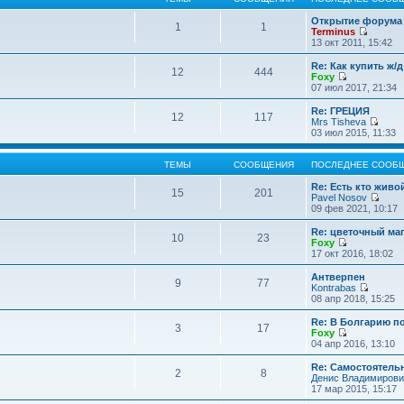
Открытие форума 
1
1
Terminus
П
13 окт 2011, 15:42
е
р
Re: Как купить ж/
12
444
е
Foxy
й
П
07 июл 2017, 21:34
т
е
и
р
Re: ГРЕЦИЯ
12
117
к
е
Mrs Tisheva
п
й
П
03 июл 2015, 11:33
о
т
е
с
и
р
л
к
е
ТЕМЫ
СООБЩЕНИЯ
ПОСЛЕДНЕЕ СООБ
е
п
й
д
о
т
Re: Есть кто жив
15
201
н
с
и
Pavel Nosov
е
л
к
П
09 фев 2021, 10:17
м
е
п
е
у
д
о
р
Re: цветочный ма
с
10
23
н
с
е
Foxy
о
е
л
й
П
17 окт 2016, 18:02
о
м
е
т
е
б
у
д
и
р
Антверпен
щ
с
9
77
н
к
е
Kontrabas
е
о
е
п
й
П
08 апр 2018, 15:25
н
о
м
о
т
е
и
б
у
с
и
р
Re: В Болгарию п
ю
щ
с
л
3
17
к
е
Foxy
е
о
е
п
й
П
04 апр 2016, 13:10
н
о
д
о
т
е
и
б
н
с
и
р
Re: Самостоятель
ю
щ
е
л
2
8
к
е
Денис Владимирови
е
м
е
п
й
17 мар 2015, 15:17
н
у
д
о
т
и
с
н