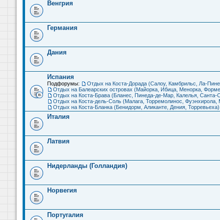
Венгрия
Германия
Дания
Испания
Подфорумы:
Отдых на Коста-Дорада (Салоу, Камбрильс, Ла-Пине
Отдых на Балеарских островах (Майорка, Ибица, Менорка, Форме
Отдых на Коста-Брава (Бланес, Пинеда-де-Мар, Калелья, Санта-С
Отдых на Коста-дель-Соль (Малага, Торремолинос, Фуэнхирола, М
Отдых на Коста-Бланка (Бенидорм, Аликанте, Дения, Торревьеха)
Италия
Латвия
Нидерланды (Голландия)
Норвегия
Португалия