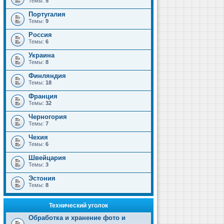
Темы:
5
Португалия
Темы:
9
Россия
Темы:
6
Украина
Темы:
8
Финляндия
Темы:
18
Франция
Темы:
32
Черногория
Темы:
7
Чехия
Темы:
6
Швейцария
Темы:
3
Эстония
Темы:
8
Технический уголок
Обработка и хранение фото и