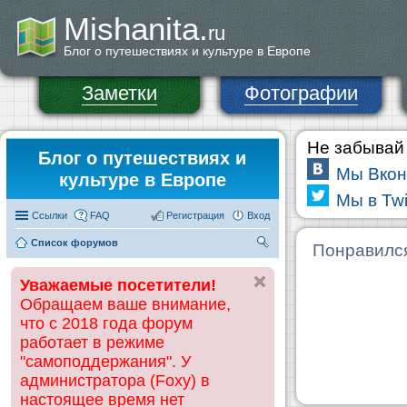
Mishanita.
ru
Блог о путешествиях и культуре в Европе
Заметки
Фотографии
Не забывай 
Блог о путешествиях и
Мы Вкон
культуре в Европе
Мы в Twi
Ссылки
FAQ
Регистрация
Вход
Список форумов
П
Понравилс
ои
Уважаемые посетители!
ск
Обращаем ваше внимание,
что с 2018 года форум
работает в режиме
"самоподдержания". У
администратора (Foxy) в
настоящее время нет