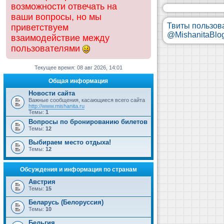
возможности отвечать на
ваши вопросы, но мы
Твиты пользов
приветствуем
@MishanitaBlo
взаимодействие между
пользователями
Текущее время: 08 авг 2026, 14:01
Общая информация
Новости сайта
Важные сообщения, касающиеся всего сайта
http://www.mishanita.ru
Темы:
1
Вопросы по бронированию билетов
Темы:
12
Выбираем место отдыха!
Темы:
12
Обсуждения и информация по странам
Австрия
Темы:
15
Беларусь (Белоруссия)
Темы:
10
Бельгия