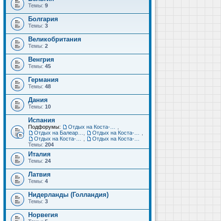
Темы:
9
Болгария
Темы:
3
Великобритания
Темы:
2
Венгрия
Темы:
45
Германия
Темы:
48
Дания
Темы:
10
Испания
Подфорумы:
Отдых на Коста-Дорада (Салоу, Камбрильс, Ла-Пинеда)
,
Отдых на Балеарских островах (Майорка, Ибица, Менорка, Форментера)
,
Отдых на Коста-Брава (Бланес, Пинеда-де-Мар, Калелья, Санта-Сусанна, Льорет-де-Мар...)
,
Отдых на Коста-дель-Соль (Малага, Торремолинос, Фуэнхирола, Марбелья...)
,
Отдых на Коста-Бланка (Бенидорм, Аликанте, Дения, Торревьеха)
Темы:
204
Италия
Темы:
24
Латвия
Темы:
4
Нидерланды (Голландия)
Темы:
3
Норвегия