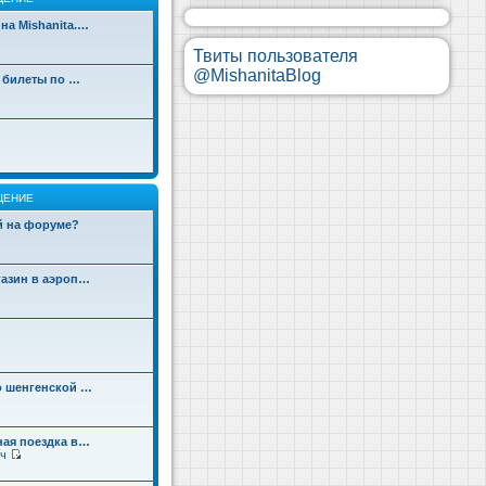
на Mishanita.…
Твиты пользователя
@MishanitaBlog
д билеты по …
ЩЕНИЕ
ой на форуме?
газин в аэроп…
о шенгенской …
ная поездка в…
ч
П
е