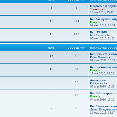
Открытие форума 
1
1
Terminus
П
13 окт 2011, 15:42
е
р
Re: Как купить ж/
12
444
е
Foxy
й
П
07 июл 2017, 21:34
т
е
и
р
Re: ГРЕЦИЯ
12
117
к
е
Mrs Tisheva
п
й
П
03 июл 2015, 11:33
о
т
е
с
и
р
л
к
е
ТЕМЫ
СООБЩЕНИЯ
ПОСЛЕДНЕЕ СООБ
е
п
й
д
о
т
Re: Есть кто жив
15
201
н
с
и
Pavel Nosov
е
л
к
П
09 фев 2021, 10:17
м
е
п
е
у
д
о
р
Re: цветочный ма
с
10
23
н
с
е
Foxy
о
е
л
й
П
17 окт 2016, 18:02
о
м
е
т
е
б
у
д
и
р
Антверпен
щ
с
9
77
н
к
е
Kontrabas
е
о
е
п
й
П
08 апр 2018, 15:25
н
о
м
о
т
е
и
б
у
с
и
р
Re: В Болгарию п
ю
щ
с
л
3
17
к
е
Foxy
е
о
е
п
й
П
04 апр 2016, 13:10
н
о
д
о
т
е
и
б
н
с
и
р
Re: Самостоятель
ю
щ
е
л
2
8
к
е
Денис Владимирови
е
м
е
п
й
17 мар 2015, 15:17
н
у
д
о
т
и
с
н