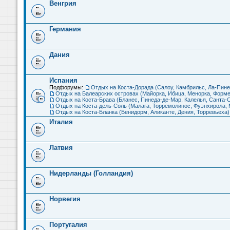
Венгрия
Германия
Дания
Испания
Подфорумы:
Отдых на Коста-Дорада (Салоу, Камбрильс, Ла-Пине
Отдых на Балеарских островах (Майорка, Ибица, Менорка, Форме
Отдых на Коста-Брава (Бланес, Пинеда-де-Мар, Калелья, Санта-С
Отдых на Коста-дель-Соль (Малага, Торремолинос, Фуэнхирола, М
Отдых на Коста-Бланка (Бенидорм, Аликанте, Дения, Торревьеха)
Италия
Латвия
Нидерланды (Голландия)
Норвегия
Португалия