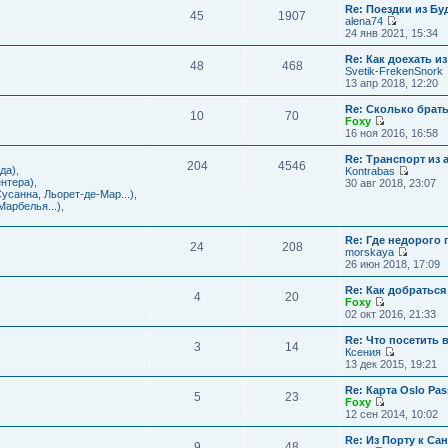
с
и
Re: Поездки из Бу
ю
о
е
л
45
1907
к
alena74
о
м
е
п
П
24 янв 2021, 15:34
б
у
д
о
е
щ
с
н
с
р
е
Re: Как доехать 
о
е
л
48
468
е
н
Svetik-FrekenSnork
о
м
е
й
и
13 апр 2018, 12:20
б
у
д
т
ю
щ
с
н
и
е
Re: Сколько брат
о
е
10
70
к
н
Foxy
о
м
п
и
П
16 ноя 2016, 16:58
б
у
о
ю
е
щ
с
с
р
е
Re: Транспорт из 
о
л
204
4546
е
н
да)
,
Kontrabas
о
е
й
и
П
нтера)
,
30 авг 2018, 23:07
б
д
т
ю
е
усанна, Льорет-де-Мар...)
,
щ
н
и
р
арбелья...)
,
е
е
к
е
н
м
п
й
и
у
о
Re: Где недорого
т
ю
24
208
с
с
morskaya
и
о
П
л
26 июн 2018, 17:09
к
о
е
е
п
б
р
д
о
Re: Как добраться
щ
4
20
е
н
с
Foxy
е
й
е
П
л
02 окт 2016, 21:33
н
т
м
е
е
и
и
у
р
д
Re: Что посетить 
ю
3
14
к
с
е
н
Ксения
п
о
й
е
П
13 дек 2015, 19:21
о
о
т
м
е
с
б
и
у
р
Re: Карта Oslo Pa
л
щ
5
23
к
с
е
Foxy
е
е
п
о
й
П
12 сен 2014, 10:02
д
н
о
о
т
е
н
и
с
б
и
р
Re: Из Порту к Са
е
ю
л
щ
9
48
к