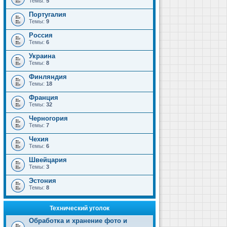
Темы:
5
Португалия
Темы:
9
Россия
Темы:
6
Украина
Темы:
8
Финляндия
Темы:
18
Франция
Темы:
32
Черногория
Темы:
7
Чехия
Темы:
6
Швейцария
Темы:
3
Эстония
Темы:
8
Технический уголок
Обработка и хранение фото и