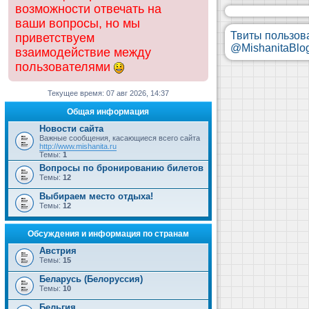
возможности отвечать на
ваши вопросы, но мы
Твиты пользов
приветствуем
@MishanitaBlo
взаимодействие между
пользователями
Текущее время: 07 авг 2026, 14:37
Общая информация
Новости сайта
Важные сообщения, касающиеся всего сайта
http://www.mishanita.ru
Темы:
1
Вопросы по бронированию билетов
Темы:
12
Выбираем место отдыха!
Темы:
12
Обсуждения и информация по странам
Австрия
Темы:
15
Беларусь (Белоруссия)
Темы:
10
Бельгия