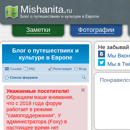
Mishanita.
ru
Блог о путешествиях и культуре в Европе
Заметки
Фотографии
Не забывай 
Блог о путешествиях и
Мы Вкон
культуре в Европе
Мы в Twi
Ссылки
FAQ
Регистрация
Вход
Список форумов
П
Понравилс
ои
Уважаемые посетители!
ск
Обращаем ваше внимание,
что с 2018 года форум
работает в режиме
"самоподдержания". У
администратора (Foxy) в
настоящее время нет