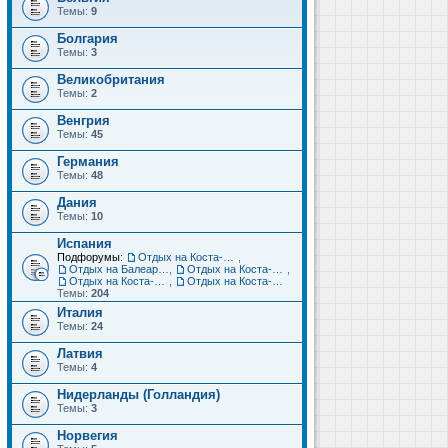
Темы:
9
Болгария
Темы:
3
Великобритания
Темы:
2
Венгрия
Темы:
45
Германия
Темы:
48
Дания
Темы:
10
Испания
Подфорумы:
Отдых на Коста-Дорада (Салоу, Камбрильс, Ла-Пинеда)
,
Отдых на Балеарских островах (Майорка, Ибица, Менорка, Форментера)
,
Отдых на Коста-Брава (Бланес, Пинеда-де-Мар, Калелья, Санта-Сусанна, Льорет-де-Мар...)
,
Отдых на Коста-дель-Соль (Малага, Торремолинос, Фуэнхирола, Марбелья...)
,
Отдых на Коста-Бланка (Бенидорм, Аликанте, Дения, Торревьеха)
Темы:
204
Италия
Темы:
24
Латвия
Темы:
4
Нидерланды (Голландия)
Темы:
3
Норвегия