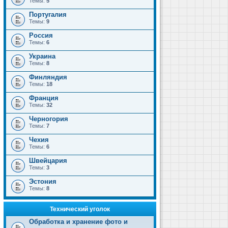
Темы:
5
Португалия
Темы:
9
Россия
Темы:
6
Украина
Темы:
8
Финляндия
Темы:
18
Франция
Темы:
32
Черногория
Темы:
7
Чехия
Темы:
6
Швейцария
Темы:
3
Эстония
Темы:
8
Технический уголок
Обработка и хранение фото и