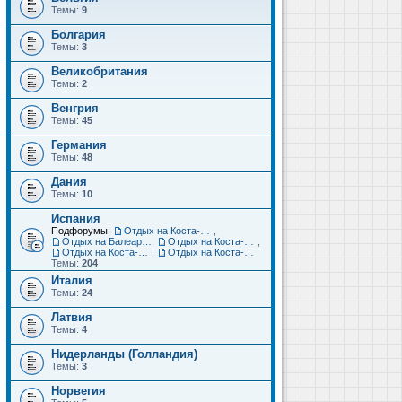
Темы:
9
Болгария
Темы:
3
Великобритания
Темы:
2
Венгрия
Темы:
45
Германия
Темы:
48
Дания
Темы:
10
Испания
Подфорумы:
Отдых на Коста-Дорада (Салоу, Камбрильс, Ла-Пинеда)
,
Отдых на Балеарских островах (Майорка, Ибица, Менорка, Форментера)
,
Отдых на Коста-Брава (Бланес, Пинеда-де-Мар, Калелья, Санта-Сусанна, Льорет-де-Мар...)
,
Отдых на Коста-дель-Соль (Малага, Торремолинос, Фуэнхирола, Марбелья...)
,
Отдых на Коста-Бланка (Бенидорм, Аликанте, Дения, Торревьеха)
Темы:
204
Италия
Темы:
24
Латвия
Темы:
4
Нидерланды (Голландия)
Темы:
3
Норвегия