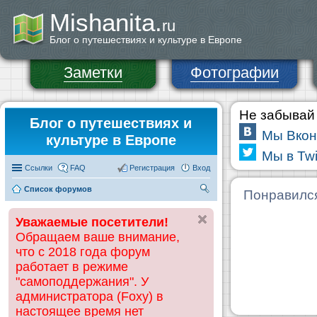
Mishanita.
ru
Блог о путешествиях и культуре в Европе
Заметки
Фотографии
Не забывай 
Блог о путешествиях и
Мы Вкон
культуре в Европе
Мы в Twi
Ссылки
FAQ
Регистрация
Вход
Список форумов
П
Понравилс
ои
Уважаемые посетители!
ск
Обращаем ваше внимание,
что с 2018 года форум
работает в режиме
"самоподдержания". У
администратора (Foxy) в
настоящее время нет