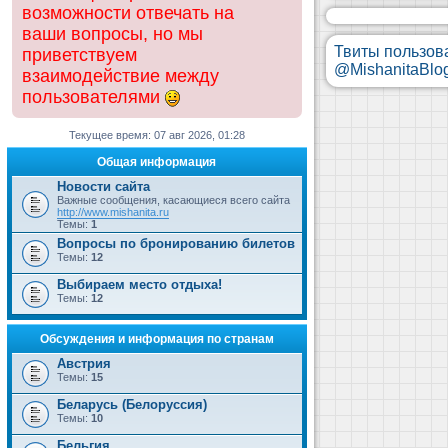
возможности отвечать на
ваши вопросы, но мы
Твиты пользов
приветствуем
@MishanitaBlo
взаимодействие между
пользователями
Текущее время: 07 авг 2026, 01:28
Общая информация
Новости сайта
Важные сообщения, касающиеся всего сайта
http://www.mishanita.ru
Темы:
1
Вопросы по бронированию билетов
Темы:
12
Выбираем место отдыха!
Темы:
12
Обсуждения и информация по странам
Австрия
Темы:
15
Беларусь (Белоруссия)
Темы:
10
Бельгия