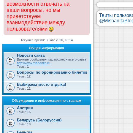
возможности отвечать на
ваши вопросы, но мы
Твиты пользов
приветствуем
@MishanitaBlo
взаимодействие между
пользователями
Текущее время: 06 авг 2026, 18:14
Общая информация
Новости сайта
Важные сообщения, касающиеся всего сайта
http://www.mishanita.ru
Темы:
1
Вопросы по бронированию билетов
Темы:
12
Выбираем место отдыха!
Темы:
12
Обсуждения и информация по странам
Австрия
Темы:
15
Беларусь (Белоруссия)
Темы:
10
Бельгия