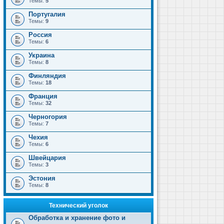
Темы:
5
Португалия
Темы:
9
Россия
Темы:
6
Украина
Темы:
8
Финляндия
Темы:
18
Франция
Темы:
32
Черногория
Темы:
7
Чехия
Темы:
6
Швейцария
Темы:
3
Эстония
Темы:
8
Технический уголок
Обработка и хранение фото и