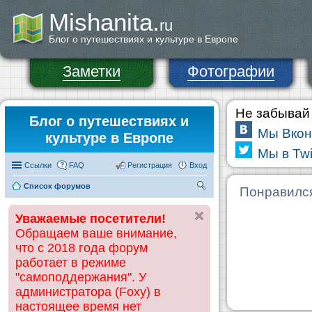
Mishanita.
ru
Блог о путешествиях и культуре в Европе
Заметки
Фотографии
Не забывай 
Блог о путешествиях и
Мы Вкон
культуре в Европе
Мы в Twi
Ссылки
FAQ
Регистрация
Вход
Список форумов
П
Понравилс
ои
Уважаемые посетители!
ск
Обращаем ваше внимание,
что с 2018 года форум
работает в режиме
"самоподдержания". У
администратора (Foxy) в
настоящее время нет