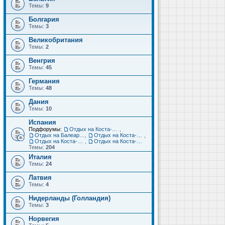
Темы:
9
Болгария
Темы:
3
Великобритания
Темы:
2
Венгрия
Темы:
45
Германия
Темы:
48
Дания
Темы:
10
Испания
Подфорумы:
Отдых на Коста-Дорада (Салоу, Камбрильс, Ла-Пинеда)
,
Отдых на Балеарских островах (Майорка, Ибица, Менорка, Форментера)
,
Отдых на Коста-Брава (Бланес, Пинеда-де-Мар, Калелья, Санта-Сусанна, Льорет-де-Мар...)
,
Отдых на Коста-дель-Соль (Малага, Торремолинос, Фуэнхирола, Марбелья...)
,
Отдых на Коста-Бланка (Бенидорм, Аликанте, Дения, Торревьеха)
Темы:
204
Италия
Темы:
24
Латвия
Темы:
4
Нидерланды (Голландия)
Темы:
3
Норвегия