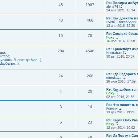
с
и
Re: Поездки из Бу
ю
о
е
л
45
1907
к
alena74
о
м
е
п
П
24 янв 2021, 15:34
б
у
д
о
е
щ
с
н
с
р
е
Re: Как доехать 
о
е
л
48
468
е
н
Svetik-FrekenSnork
о
м
е
й
и
13 апр 2018, 12:20
б
у
д
т
ю
щ
с
н
и
е
Re: Сколько брат
о
е
10
70
к
н
Foxy
о
м
п
и
П
16 ноя 2016, 16:58
б
у
о
ю
е
щ
с
с
р
е
Re: Транспорт из 
о
л
204
4546
е
н
да)
,
Kontrabas
о
е
й
и
П
нтера)
,
30 авг 2018, 23:07
б
д
т
ю
е
усанна, Льорет-де-Мар...)
,
щ
н
и
р
арбелья...)
,
е
е
к
е
н
м
п
й
и
у
о
Re: Где недорого
т
ю
24
208
с
с
morskaya
и
о
П
л
26 июн 2018, 17:09
к
о
е
е
п
б
р
д
о
Re: Как добраться
щ
4
20
е
н
с
Foxy
е
й
е
П
л
02 окт 2016, 21:33
н
т
м
е
е
и
и
у
р
д
Re: Что посетить 
ю
3
14
к
с
е
н
Ксения
п
о
й
е
П
13 дек 2015, 19:21
о
о
т
м
е
с
б
и
у
р
Re: Карта Oslo Pa
л
щ
5
23
к
с
е
Foxy
е
е
п
о
й
П
12 сен 2014, 10:02
д
н
о
о
т
е
н
и
с
б
и
р
Re: Из Порту к Са
е
ю
л
щ
9
48
к