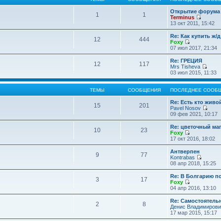
Открытие форума 
1
1
Terminus
П
13 окт 2011, 15:42
е
р
Re: Как купить ж/
12
444
е
Foxy
й
П
07 июл 2017, 21:34
т
е
и
р
Re: ГРЕЦИЯ
12
117
к
е
Mrs Tisheva
п
й
П
03 июл 2015, 11:33
о
т
е
с
и
р
л
к
е
ТЕМЫ
СООБЩЕНИЯ
ПОСЛЕДНЕЕ СООБ
е
п
й
д
о
т
Re: Есть кто жив
15
201
н
с
и
Pavel Nosov
е
л
к
П
09 фев 2021, 10:17
м
е
п
е
у
д
о
р
Re: цветочный ма
с
10
23
н
с
е
Foxy
о
е
л
й
П
17 окт 2016, 18:02
о
м
е
т
е
б
у
д
и
р
Антверпен
щ
с
9
77
н
к
е
Kontrabas
е
о
е
п
й
П
08 апр 2018, 15:25
н
о
м
о
т
е
и
б
у
с
и
р
Re: В Болгарию п
ю
щ
с
л
3
17
к
е
Foxy
е
о
е
п
й
П
04 апр 2016, 13:10
н
о
д
о
т
е
и
б
н
с
и
р
Re: Самостоятель
ю
щ
е
л
2
8
к
е
Денис Владимирови
е
м
е
п
й
17 мар 2015, 15:17
н
у
д
о
т
и
с
н