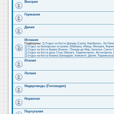
Венгрия
Германия
Дания
Испания
Подфорумы:
Отдых на Коста-Дорада (Салоу, Камбрильс, Ла-Пине
Отдых на Балеарских островах (Майорка, Ибица, Менорка, Форме
Отдых на Коста-Брава (Бланес, Пинеда-де-Мар, Калелья, Санта-С
Отдых на Коста-дель-Соль (Малага, Торремолинос, Фуэнхирола, М
Отдых на Коста-Бланка (Бенидорм, Аликанте, Дения, Торревьеха)
Италия
Латвия
Нидерланды (Голландия)
Норвегия
Португалия