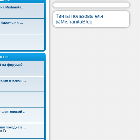
на Mishanita.…
Твиты пользователя
@MishanitaBlog
д билеты по …
ЩЕНИЕ
ой на форуме?
газин в аэроп…
о шенгенской …
ная поездка в…
ч
П
е