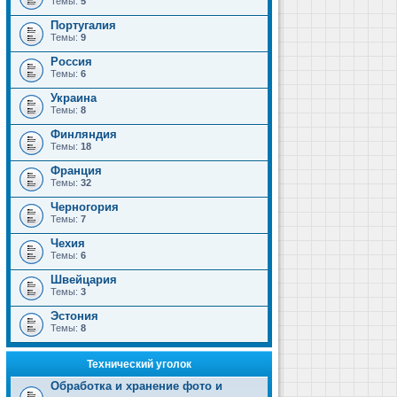
Темы:
5
Португалия
Темы:
9
Россия
Темы:
6
Украина
Темы:
8
Финляндия
Темы:
18
Франция
Темы:
32
Черногория
Темы:
7
Чехия
Темы:
6
Швейцария
Темы:
3
Эстония
Темы:
8
Технический уголок
Обработка и хранение фото и