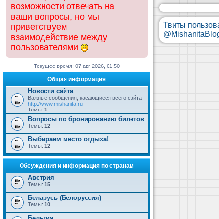
возможности отвечать на
ваши вопросы, но мы
Твиты пользов
приветствуем
@MishanitaBlo
взаимодействие между
пользователями
Текущее время: 07 авг 2026, 01:50
Общая информация
Новости сайта
Важные сообщения, касающиеся всего сайта
http://www.mishanita.ru
Темы:
1
Вопросы по бронированию билетов
Темы:
12
Выбираем место отдыха!
Темы:
12
Обсуждения и информация по странам
Австрия
Темы:
15
Беларусь (Белоруссия)
Темы:
10
Бельгия