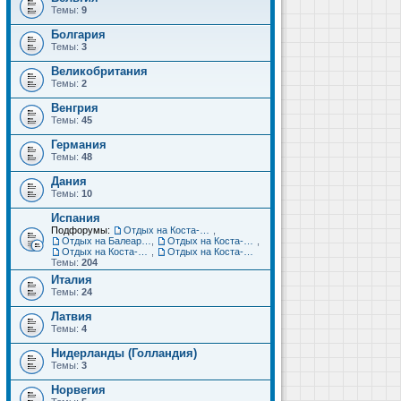
Темы:
9
Болгария
Темы:
3
Великобритания
Темы:
2
Венгрия
Темы:
45
Германия
Темы:
48
Дания
Темы:
10
Испания
Подфорумы:
Отдых на Коста-Дорада (Салоу, Камбрильс, Ла-Пинеда)
,
Отдых на Балеарских островах (Майорка, Ибица, Менорка, Форментера)
,
Отдых на Коста-Брава (Бланес, Пинеда-де-Мар, Калелья, Санта-Сусанна, Льорет-де-Мар...)
,
Отдых на Коста-дель-Соль (Малага, Торремолинос, Фуэнхирола, Марбелья...)
,
Отдых на Коста-Бланка (Бенидорм, Аликанте, Дения, Торревьеха)
Темы:
204
Италия
Темы:
24
Латвия
Темы:
4
Нидерланды (Голландия)
Темы:
3
Норвегия