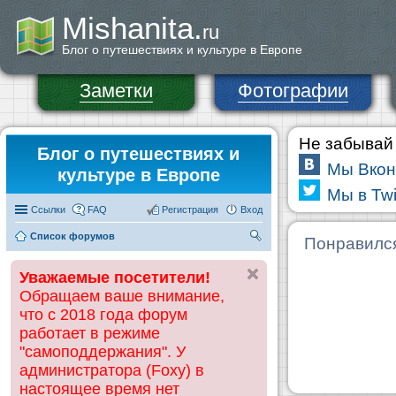
Mishanita.
ru
Блог о путешествиях и культуре в Европе
Заметки
Фотографии
Не забывай 
Блог о путешествиях и
Мы Вкон
культуре в Европе
Мы в Twi
Ссылки
FAQ
Регистрация
Вход
Список форумов
П
Понравилс
ои
Уважаемые посетители!
ск
Обращаем ваше внимание,
что с 2018 года форум
работает в режиме
"самоподдержания". У
администратора (Foxy) в
настоящее время нет