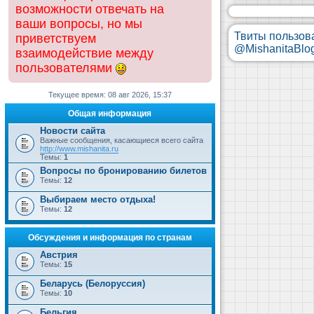
возможности отвечать на
ваши вопросы, но мы
Твиты пользов
приветствуем
@MishanitaBlo
взаимодействие между
пользователями
Текущее время: 08 авг 2026, 15:37
Общая информация
Новости сайта
Важные сообщения, касающиеся всего сайта
http://www.mishanita.ru
Темы:
1
Вопросы по бронированию билетов
Темы:
12
Выбираем место отдыха!
Темы:
12
Обсуждения и информация по странам
Австрия
Темы:
15
Беларусь (Белоруссия)
Темы:
10
Бельгия