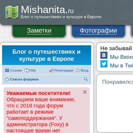
Mishanita.
ru
Блог о путешествиях и культуре в Европе
Заметки
Фотографии
Не забывай 
Блог о путешествиях и
Мы Вкон
культуре в Европе
Мы в Twi
Ссылки
FAQ
Регистрация
Вход
Список форумов
П
Понравилс
ои
Уважаемые посетители!
ск
Обращаем ваше внимание,
что с 2018 года форум
работает в режиме
"самоподдержания". У
администратора (Foxy) в
настоящее время нет