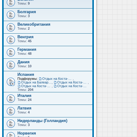
Темы:
9
Болгария
Темы:
3
Великобритания
Темы:
2
Венгрия
Темы:
45
Германия
Темы:
48
Дания
Темы:
10
Испания
Подфорумы:
Отдых на Коста-Дорада (Салоу, Камбрильс, Ла-Пинеда)
,
Отдых на Балеарских островах (Майорка, Ибица, Менорка, Форментера)
,
Отдых на Коста-Брава (Бланес, Пинеда-де-Мар, Калелья, Санта-Сусанна, Льорет-де-Мар...)
,
Отдых на Коста-дель-Соль (Малага, Торремолинос, Фуэнхирола, Марбелья...)
,
Отдых на Коста-Бланка (Бенидорм, Аликанте, Дения, Торревьеха)
Темы:
204
Италия
Темы:
24
Латвия
Темы:
4
Нидерланды (Голландия)
Темы:
3
Норвегия