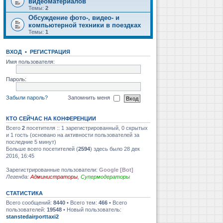
видеоматериалов
Темы:
2
Обсуждение фото-, видео- и
компьютерной техники в поездках
Темы:
1
ВХОД
•
РЕГИСТРАЦИЯ
Имя пользователя:
Пароль:
Забыли пароль?
Запомнить меня
КТО СЕЙЧАС НА КОНФЕРЕНЦИИ
Всего
2
посетителя :: 1 зарегистрированный, 0 скрытых
и 1 гость (основано на активности пользователей за
последние 5 минут)
Больше всего посетителей (
2594
) здесь было 28 дек
2016, 16:45
Зарегистрированные пользователи:
Google [Bot]
Легенда:
Администраторы
,
Супермодераторы
СТАТИСТИКА
Всего сообщений:
8440
• Всего тем:
466
• Всего
пользователей:
19548
• Новый пользователь:
stanstedairporttaxi2