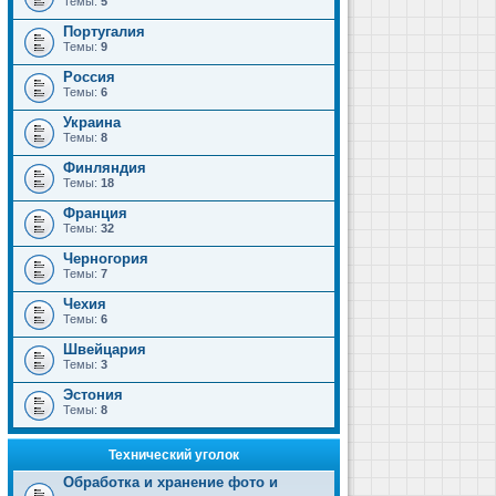
Темы:
5
Португалия
Темы:
9
Россия
Темы:
6
Украина
Темы:
8
Финляндия
Темы:
18
Франция
Темы:
32
Черногория
Темы:
7
Чехия
Темы:
6
Швейцария
Темы:
3
Эстония
Темы:
8
Технический уголок
Обработка и хранение фото и