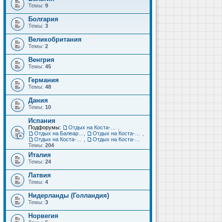
Темы:
9
Болгария
Темы:
3
Великобритания
Темы:
2
Венгрия
Темы:
45
Германия
Темы:
48
Дания
Темы:
10
Испания
Подфорумы:
Отдых на Коста-Дорада (Салоу, Камбрильс, Ла-Пинеда)
,
Отдых на Балеарских островах (Майорка, Ибица, Менорка, Форментера)
,
Отдых на Коста-Брава (Бланес, Пинеда-де-Мар, Калелья, Санта-Сусанна, Льорет-де-Мар...)
,
Отдых на Коста-дель-Соль (Малага, Торремолинос, Фуэнхирола, Марбелья...)
,
Отдых на Коста-Бланка (Бенидорм, Аликанте, Дения, Торревьеха)
Темы:
204
Италия
Темы:
24
Латвия
Темы:
4
Нидерланды (Голландия)
Темы:
3
Норвегия