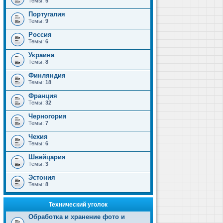
Темы:
5
Португалия
Темы:
9
Россия
Темы:
6
Украина
Темы:
8
Финляндия
Темы:
18
Франция
Темы:
32
Черногория
Темы:
7
Чехия
Темы:
6
Швейцария
Темы:
3
Эстония
Темы:
8
Технический уголок
Обработка и хранение фото и