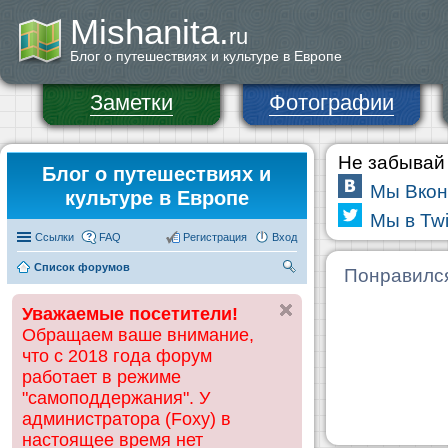
Mishanita.
ru
Блог о путешествиях и культуре в Европе
Заметки
Фотографии
Не забывай 
Блог о путешествиях и
Мы Вкон
культуре в Европе
Мы в Twi
Ссылки
FAQ
Регистрация
Вход
Список форумов
П
Понравилс
ои
Уважаемые посетители!
ск
Обращаем ваше внимание,
что с 2018 года форум
работает в режиме
"самоподдержания". У
администратора (Foxy) в
настоящее время нет