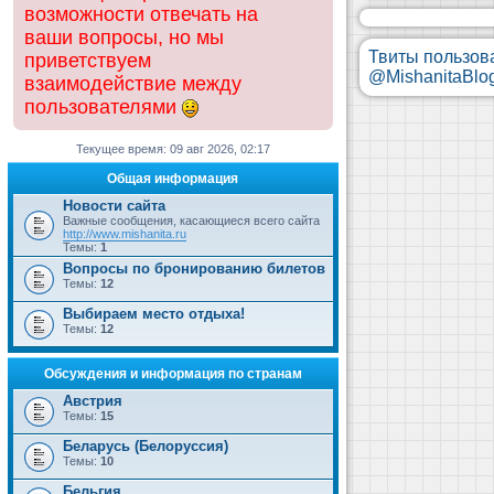
возможности отвечать на
ваши вопросы, но мы
Твиты пользов
приветствуем
@MishanitaBlo
взаимодействие между
пользователями
Текущее время: 09 авг 2026, 02:17
Общая информация
Новости сайта
Важные сообщения, касающиеся всего сайта
http://www.mishanita.ru
Темы:
1
Вопросы по бронированию билетов
Темы:
12
Выбираем место отдыха!
Темы:
12
Обсуждения и информация по странам
Австрия
Темы:
15
Беларусь (Белоруссия)
Темы:
10
Бельгия