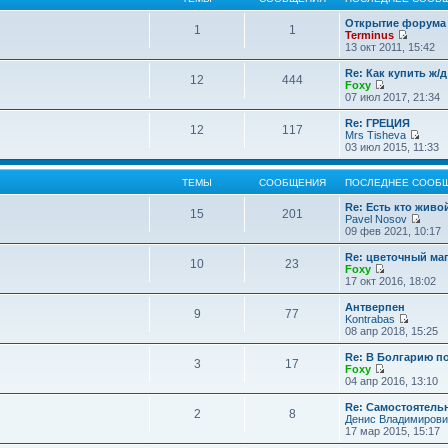
Открытие форума 
1
1
Terminus
П
13 окт 2011, 15:42
е
р
Re: Как купить ж/
12
444
е
Foxy
й
П
07 июл 2017, 21:34
т
е
и
р
Re: ГРЕЦИЯ
12
117
к
е
Mrs Tisheva
п
й
П
03 июл 2015, 11:33
о
т
е
с
и
р
л
к
е
ТЕМЫ
СООБЩЕНИЯ
ПОСЛЕДНЕЕ СООБ
е
п
й
д
о
т
Re: Есть кто жив
15
201
н
с
и
Pavel Nosov
е
л
к
П
09 фев 2021, 10:17
м
е
п
е
у
д
о
р
Re: цветочный ма
с
10
23
н
с
е
Foxy
о
е
л
й
П
17 окт 2016, 18:02
о
м
е
т
е
б
у
д
и
р
Антверпен
щ
с
9
77
н
к
е
Kontrabas
е
о
е
п
й
П
08 апр 2018, 15:25
н
о
м
о
т
е
и
б
у
с
и
р
Re: В Болгарию п
ю
щ
с
л
3
17
к
е
Foxy
е
о
е
п
й
П
04 апр 2016, 13:10
н
о
д
о
т
е
и
б
н
с
и
р
Re: Самостоятель
ю
щ
е
л
2
8
к
е
Денис Владимирови
е
м
е
п
й
17 мар 2015, 15:17
н
у
д
о
т
и
с
н