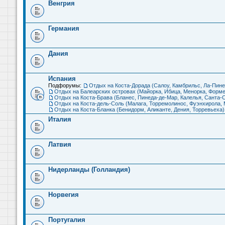
Венгрия
Германия
Дания
Испания
Подфорумы:
Отдых на Коста-Дорада (Салоу, Камбрильс, Ла-Пине
Отдых на Балеарских островах (Майорка, Ибица, Менорка, Форме
Отдых на Коста-Брава (Бланес, Пинеда-де-Мар, Калелья, Санта-С
Отдых на Коста-дель-Соль (Малага, Торремолинос, Фуэнхирола, М
Отдых на Коста-Бланка (Бенидорм, Аликанте, Дения, Торревьеха)
Италия
Латвия
Нидерланды (Голландия)
Норвегия
Португалия