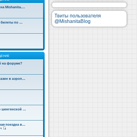
на Mishanita.…
Твиты пользователя
@MishanitaBlog
д билеты по …
ЩЕНИЕ
ой на форуме?
газин в аэроп…
о шенгенской …
ная поездка в…
ч
П
е