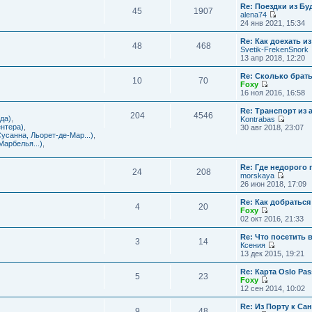
с
и
Re: Поездки из Бу
ю
о
е
л
45
1907
к
alena74
о
м
е
п
П
24 янв 2021, 15:34
б
у
д
о
е
щ
с
н
с
р
е
Re: Как доехать 
о
е
л
48
468
е
н
Svetik-FrekenSnork
о
м
е
й
и
13 апр 2018, 12:20
б
у
д
т
ю
щ
с
н
и
е
Re: Сколько брат
о
е
10
70
к
н
Foxy
о
м
п
и
П
16 ноя 2016, 16:58
б
у
о
ю
е
щ
с
с
р
е
Re: Транспорт из 
о
л
204
4546
е
н
да)
,
Kontrabas
о
е
й
и
П
нтера)
,
30 авг 2018, 23:07
б
д
т
ю
е
усанна, Льорет-де-Мар...)
,
щ
н
и
р
арбелья...)
,
е
е
к
е
н
м
п
й
и
у
о
Re: Где недорого
т
ю
24
208
с
с
morskaya
и
о
П
л
26 июн 2018, 17:09
к
о
е
е
п
б
р
д
о
Re: Как добраться
щ
4
20
е
н
с
Foxy
е
й
е
П
л
02 окт 2016, 21:33
н
т
м
е
е
и
и
у
р
д
Re: Что посетить 
ю
3
14
к
с
е
н
Ксения
п
о
й
е
П
13 дек 2015, 19:21
о
о
т
м
е
с
б
и
у
р
Re: Карта Oslo Pa
л
щ
5
23
к
с
е
Foxy
е
е
п
о
й
П
12 сен 2014, 10:02
д
н
о
о
т
е
н
и
с
б
и
р
Re: Из Порту к Са
е
ю
л
щ
9
48
к