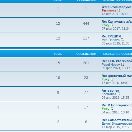
Открытие форума 
1
1
Terminus
П
13 окт 2011, 15:42
е
р
Re: Как купить ж/
12
444
е
Foxy
й
П
07 июл 2017, 21:34
т
е
и
р
Re: ГРЕЦИЯ
12
117
к
е
Mrs Tisheva
п
й
П
03 июл 2015, 11:33
о
т
е
с
и
р
л
к
е
ТЕМЫ
СООБЩЕНИЯ
ПОСЛЕДНЕЕ СООБ
е
п
й
д
о
т
Re: Есть кто жив
15
201
н
с
и
Pavel Nosov
е
л
к
П
09 фев 2021, 10:17
м
е
п
е
у
д
о
р
Re: цветочный ма
с
10
23
н
с
е
Foxy
о
е
л
й
П
17 окт 2016, 18:02
о
м
е
т
е
б
у
д
и
р
Антверпен
щ
с
9
77
н
к
е
Kontrabas
е
о
е
п
й
П
08 апр 2018, 15:25
н
о
м
о
т
е
и
б
у
с
и
р
Re: В Болгарию п
ю
щ
с
л
3
17
к
е
Foxy
е
о
е
п
й
П
04 апр 2016, 13:10
н
о
д
о
т
е
и
б
н
с
и
р
Re: Самостоятель
ю
щ
е
л
2
8
к
е
Денис Владимирови
е
м
е
п
й
17 мар 2015, 15:17
н
у
д
о
т
и
с
н