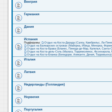
Венгрия
Германия
Дания
Испания
Подфорумы:
Отдых на Коста-Дорада (Салоу, Камбрильс, Ла-Пине
Отдых на Балеарских островах (Майорка, Ибица, Менорка, Форме
Отдых на Коста-Брава (Бланес, Пинеда-де-Мар, Калелья, Санта-С
Отдых на Коста-дель-Соль (Малага, Торремолинос, Фуэнхирола, М
Отдых на Коста-Бланка (Бенидорм, Аликанте, Дения, Торревьеха)
Италия
Латвия
Нидерланды (Голландия)
Норвегия
Португалия