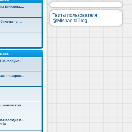
на Mishanita.…
Твиты пользователя
@MishanitaBlog
д билеты по …
ЩЕНИЕ
ой на форуме?
газин в аэроп…
о шенгенской …
ная поездка в…
ч
П
е