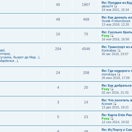
с
и
Re: Поездки из Бу
ю
о
е
л
45
1907
к
alena74
о
м
е
п
П
24 янв 2021, 15:34
б
у
д
о
е
щ
с
н
с
р
е
Re: Как доехать 
о
е
л
48
468
е
н
Svetik-FrekenSnork
о
м
е
й
и
13 апр 2018, 12:20
б
у
д
т
ю
щ
с
н
и
е
Re: Сколько брат
о
е
10
70
к
н
Foxy
о
м
п
и
П
16 ноя 2016, 16:58
б
у
о
ю
е
щ
с
с
р
е
Re: Транспорт из 
о
л
204
4546
е
н
да)
,
Kontrabas
о
е
й
и
П
нтера)
,
30 авг 2018, 23:07
б
д
т
ю
е
усанна, Льорет-де-Мар...)
,
щ
н
и
р
арбелья...)
,
е
е
к
е
н
м
п
й
и
у
о
Re: Где недорого
т
ю
24
208
с
с
morskaya
и
о
П
л
26 июн 2018, 17:09
к
о
е
е
п
б
р
д
о
Re: Как добраться
щ
4
20
е
н
с
Foxy
е
й
е
П
л
02 окт 2016, 21:33
н
т
м
е
е
и
и
у
р
д
Re: Что посетить 
ю
3
14
к
с
е
н
Ксения
п
о
й
е
П
13 дек 2015, 19:21
о
о
т
м
е
с
б
и
у
р
Re: Карта Oslo Pa
л
щ
5
23
к
с
е
Foxy
е
е
п
о
й
П
12 сен 2014, 10:02
д
н
о
о
т
е
н
и
с
б
и
р
Re: Из Порту к Са
е
ю
л
щ
9
48
к