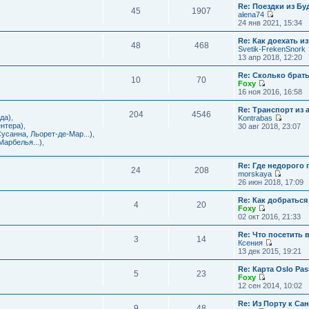
с
и
Re: Поездки из Бу
ю
о
е
л
45
1907
к
alena74
о
м
е
п
П
24 янв 2021, 15:34
б
у
д
о
е
щ
с
н
с
р
е
Re: Как доехать 
о
е
л
48
468
е
н
Svetik-FrekenSnork
о
м
е
й
и
13 апр 2018, 12:20
б
у
д
т
ю
щ
с
н
и
е
Re: Сколько брат
о
е
10
70
к
н
Foxy
о
м
п
и
П
16 ноя 2016, 16:58
б
у
о
ю
е
щ
с
с
р
е
Re: Транспорт из 
о
л
204
4546
е
н
да)
,
Kontrabas
о
е
й
и
П
нтера)
,
30 авг 2018, 23:07
б
д
т
ю
е
усанна, Льорет-де-Мар...)
,
щ
н
и
р
арбелья...)
,
е
е
к
е
н
м
п
й
и
у
о
Re: Где недорого
т
ю
24
208
с
с
morskaya
и
о
П
л
26 июн 2018, 17:09
к
о
е
е
п
б
р
д
о
Re: Как добраться
щ
4
20
е
н
с
Foxy
е
й
е
П
л
02 окт 2016, 21:33
н
т
м
е
е
и
и
у
р
д
Re: Что посетить 
ю
3
14
к
с
е
н
Ксения
п
о
й
е
П
13 дек 2015, 19:21
о
о
т
м
е
с
б
и
у
р
Re: Карта Oslo Pa
л
щ
5
23
к
с
е
Foxy
е
е
п
о
й
П
12 сен 2014, 10:02
д
н
о
о
т
е
н
и
с
б
и
р
Re: Из Порту к Са
е
ю
л
щ
9
48
к