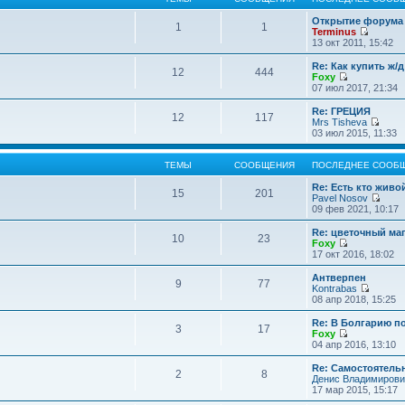
Открытие форума 
1
1
Terminus
П
13 окт 2011, 15:42
е
р
Re: Как купить ж/
12
444
е
Foxy
й
П
07 июл 2017, 21:34
т
е
и
р
Re: ГРЕЦИЯ
12
117
к
е
Mrs Tisheva
п
й
П
03 июл 2015, 11:33
о
т
е
с
и
р
л
к
е
ТЕМЫ
СООБЩЕНИЯ
ПОСЛЕДНЕЕ СООБ
е
п
й
д
о
т
Re: Есть кто жив
15
201
н
с
и
Pavel Nosov
е
л
к
П
09 фев 2021, 10:17
м
е
п
е
у
д
о
р
Re: цветочный ма
с
10
23
н
с
е
Foxy
о
е
л
й
П
17 окт 2016, 18:02
о
м
е
т
е
б
у
д
и
р
Антверпен
щ
с
9
77
н
к
е
Kontrabas
е
о
е
п
й
П
08 апр 2018, 15:25
н
о
м
о
т
е
и
б
у
с
и
р
Re: В Болгарию п
ю
щ
с
л
3
17
к
е
Foxy
е
о
е
п
й
П
04 апр 2016, 13:10
н
о
д
о
т
е
и
б
н
с
и
р
Re: Самостоятель
ю
щ
е
л
2
8
к
е
Денис Владимирови
е
м
е
п
й
17 мар 2015, 15:17
н
у
д
о
т
и
с
н