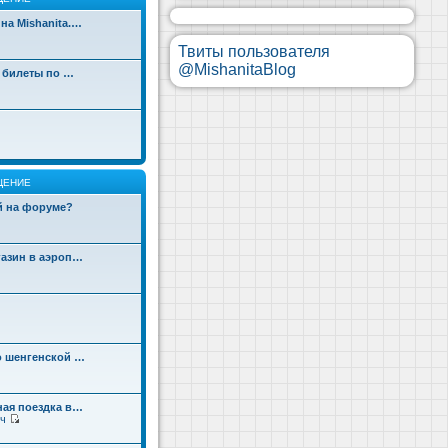
на Mishanita.…
Твиты пользователя
@MishanitaBlog
д билеты по …
ЩЕНИЕ
ой на форуме?
газин в аэроп…
о шенгенской …
ная поездка в…
ч
П
е