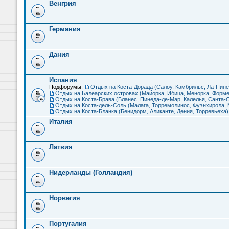
Венгрия
Германия
Дания
Испания
Подфорумы:
Отдых на Коста-Дорада (Салоу, Камбрильс, Ла-Пине
Отдых на Балеарских островах (Майорка, Ибица, Менорка, Форме
Отдых на Коста-Брава (Бланес, Пинеда-де-Мар, Калелья, Санта-С
Отдых на Коста-дель-Соль (Малага, Торремолинос, Фуэнхирола, М
Отдых на Коста-Бланка (Бенидорм, Аликанте, Дения, Торревьеха)
Италия
Латвия
Нидерланды (Голландия)
Норвегия
Португалия