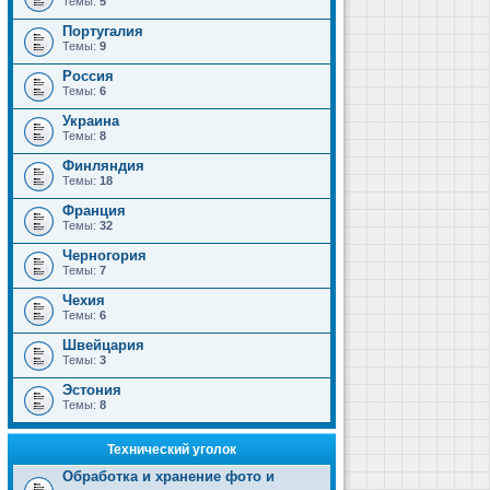
Темы:
5
Португалия
Темы:
9
Россия
Темы:
6
Украина
Темы:
8
Финляндия
Темы:
18
Франция
Темы:
32
Черногория
Темы:
7
Чехия
Темы:
6
Швейцария
Темы:
3
Эстония
Темы:
8
Технический уголок
Обработка и хранение фото и