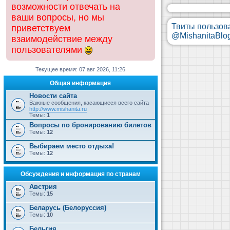
возможности отвечать на
ваши вопросы, но мы
Твиты пользов
приветствуем
@MishanitaBlo
взаимодействие между
пользователями
Текущее время: 07 авг 2026, 11:26
Общая информация
Новости сайта
Важные сообщения, касающиеся всего сайта
http://www.mishanita.ru
Темы:
1
Вопросы по бронированию билетов
Темы:
12
Выбираем место отдыха!
Темы:
12
Обсуждения и информация по странам
Австрия
Темы:
15
Беларусь (Белоруссия)
Темы:
10
Бельгия