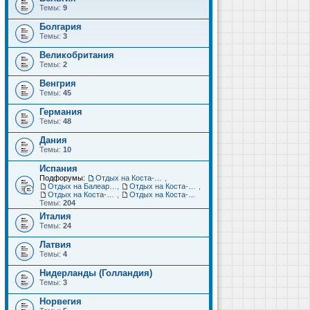
Темы:
9
Болгария
Темы:
3
Великобритания
Темы:
2
Венгрия
Темы:
45
Германия
Темы:
48
Дания
Темы:
10
Испания
Подфорумы:
Отдых на Коста-Дорада (Салоу, Камбрильс, Ла-Пинеда)
,
Отдых на Балеарских островах (Майорка, Ибица, Менорка, Форментера)
,
Отдых на Коста-Брава (Бланес, Пинеда-де-Мар, Калелья, Санта-Сусанна, Льорет-де-Мар...)
,
Отдых на Коста-дель-Соль (Малага, Торремолинос, Фуэнхирола, Марбелья...)
,
Отдых на Коста-Бланка (Бенидорм, Аликанте, Дения, Торревьеха)
Темы:
204
Италия
Темы:
24
Латвия
Темы:
4
Нидерланды (Голландия)
Темы:
3
Норвегия