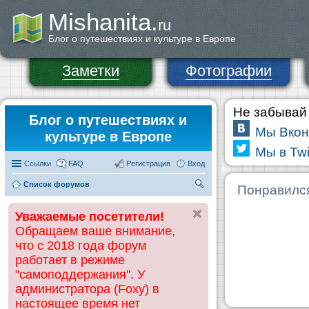
Mishanita.
ru
Блог о путешествиях и культуре в Европе
Заметки
Фотографии
Не забывай 
Блог о путешествиях и
Мы Вкон
культуре в Европе
Мы в Twi
Ссылки
FAQ
Регистрация
Вход
Список форумов
П
Понравилс
ои
Уважаемые посетители!
ск
Обращаем ваше внимание,
что с 2018 года форум
работает в режиме
"самоподдержания". У
администратора (Foxy) в
настоящее время нет