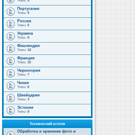
Темы:
5
Португалия
Темы:
9
Россия
Темы:
6
Украина
Темы:
8
Финляндия
Темы:
18
Франция
Темы:
32
Черногория
Темы:
7
Чехия
Темы:
6
Швейцария
Темы:
3
Эстония
Темы:
8
Технический уголок
Обработка и хранение фото и