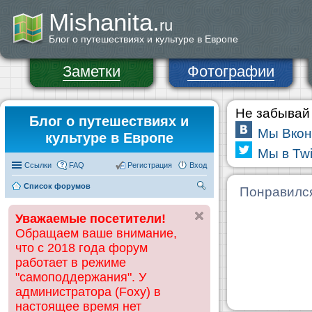
Mishanita.
ru
Блог о путешествиях и культуре в Европе
Заметки
Фотографии
Не забывай 
Блог о путешествиях и
Мы Вкон
культуре в Европе
Мы в Twi
Ссылки
FAQ
Регистрация
Вход
Список форумов
П
Понравилс
ои
Уважаемые посетители!
ск
Обращаем ваше внимание,
что с 2018 года форум
работает в режиме
"самоподдержания". У
администратора (Foxy) в
настоящее время нет