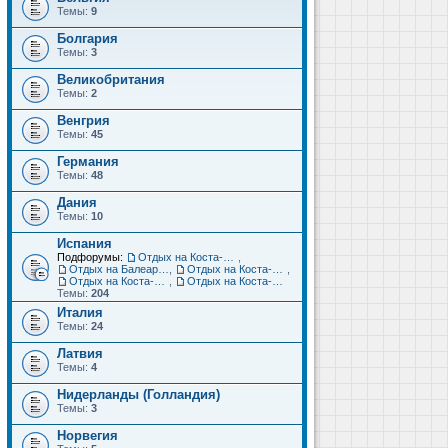
Темы:
9
Болгария
Темы:
3
Великобритания
Темы:
2
Венгрия
Темы:
45
Германия
Темы:
48
Дания
Темы:
10
Испания
Подфорумы:
Отдых на Коста-Дорада (Салоу, Камбрильс, Ла-Пинеда)
,
Отдых на Балеарских островах (Майорка, Ибица, Менорка, Форментера)
,
Отдых на Коста-Брава (Бланес, Пинеда-де-Мар, Калелья, Санта-Сусанна, Льорет-де-Мар...)
,
Отдых на Коста-дель-Соль (Малага, Торремолинос, Фуэнхирола, Марбелья...)
,
Отдых на Коста-Бланка (Бенидорм, Аликанте, Дения, Торревьеха)
Темы:
204
Италия
Темы:
24
Латвия
Темы:
4
Нидерланды (Голландия)
Темы:
3
Норвегия