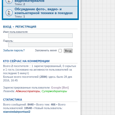
видеоматериалов
Темы:
2
Обсуждение фото-, видео- и
компьютерной техники в поездках
Темы:
1
ВХОД
•
РЕГИСТРАЦИЯ
Имя пользователя:
Пароль:
Забыли пароль?
Запомнить меня
КТО СЕЙЧАС НА КОНФЕРЕНЦИИ
Всего
2
посетителя :: 1 зарегистрированный, 0 скрытых
и 1 гость (основано на активности пользователей за
последние 5 минут)
Больше всего посетителей (
2594
) здесь было 28 дек
2016, 16:45
Зарегистрированные пользователи:
Google [Bot]
Легенда:
Администраторы
,
Супермодераторы
СТАТИСТИКА
Всего сообщений:
8440
• Всего тем:
466
• Всего
пользователей:
19548
• Новый пользователь:
stanstedairporttaxi2