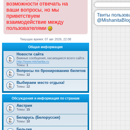
возможности отвечать на
ваши вопросы, но мы
Твиты пользов
приветствуем
@MishanitaBlo
взаимодействие между
пользователями
Текущее время: 07 авг 2026, 22:08
Общая информация
Новости сайта
Важные сообщения, касающиеся всего сайта
http://www.mishanita.ru
Темы:
1
Вопросы по бронированию билетов
Темы:
12
Выбираем место отдыха!
Темы:
12
Обсуждения и информация по странам
Австрия
Темы:
15
Беларусь (Белоруссия)
Темы:
10
Бельгия