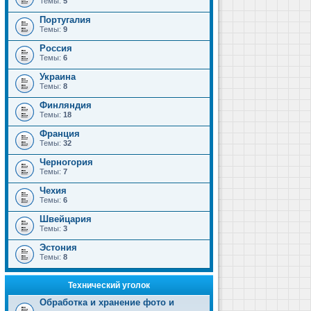
Темы:
5
Португалия
Темы:
9
Россия
Темы:
6
Украина
Темы:
8
Финляндия
Темы:
18
Франция
Темы:
32
Черногория
Темы:
7
Чехия
Темы:
6
Швейцария
Темы:
3
Эстония
Темы:
8
Технический уголок
Обработка и хранение фото и