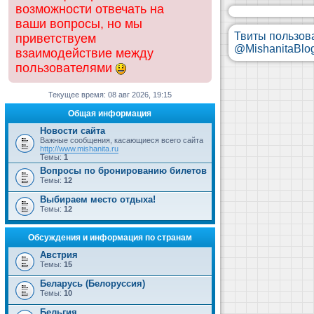
возможности отвечать на
ваши вопросы, но мы
Твиты пользов
приветствуем
@MishanitaBlo
взаимодействие между
пользователями
Текущее время: 08 авг 2026, 19:15
Общая информация
Новости сайта
Важные сообщения, касающиеся всего сайта
http://www.mishanita.ru
Темы:
1
Вопросы по бронированию билетов
Темы:
12
Выбираем место отдыха!
Темы:
12
Обсуждения и информация по странам
Австрия
Темы:
15
Беларусь (Белоруссия)
Темы:
10
Бельгия