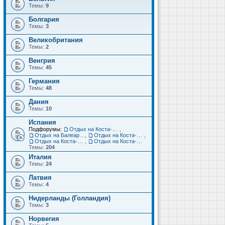
Темы:
9
Болгария
Темы:
3
Великобритания
Темы:
2
Венгрия
Темы:
45
Германия
Темы:
48
Дания
Темы:
10
Испания
Подфорумы:
Отдых на Коста-Дорада (Салоу, Камбрильс, Ла-Пинеда)
,
Отдых на Балеарских островах (Майорка, Ибица, Менорка, Форментера)
,
Отдых на Коста-Брава (Бланес, Пинеда-де-Мар, Калелья, Санта-Сусанна, Льорет-де-Мар...)
,
Отдых на Коста-дель-Соль (Малага, Торремолинос, Фуэнхирола, Марбелья...)
,
Отдых на Коста-Бланка (Бенидорм, Аликанте, Дения, Торревьеха)
Темы:
204
Италия
Темы:
24
Латвия
Темы:
4
Нидерланды (Голландия)
Темы:
3
Норвегия