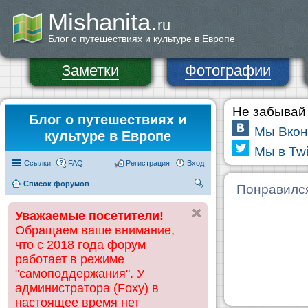
Mishanita.
ru
Блог о путешествиях и культуре в Европе
Заметки
Фотографии
Не забывай 
Блог о путешествиях и
Мы Вкон
культуре в Европе
Мы в Twi
Ссылки
FAQ
Регистрация
Вход
Список форумов
П
Понравилс
ои
Уважаемые посетители!
ск
Обращаем ваше внимание,
что с 2018 года форум
работает в режиме
"самоподдержания". У
администратора (Foxy) в
настоящее время нет