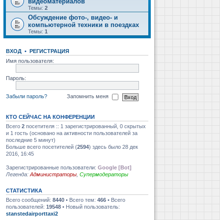
видеоматериалов
Темы:
2
Обсуждение фото-, видео- и
компьютерной техники в поездках
Темы:
1
ВХОД
•
РЕГИСТРАЦИЯ
Имя пользователя:
Пароль:
Забыли пароль?
Запомнить меня
КТО СЕЙЧАС НА КОНФЕРЕНЦИИ
Всего
2
посетителя :: 1 зарегистрированный, 0 скрытых
и 1 гость (основано на активности пользователей за
последние 5 минут)
Больше всего посетителей (
2594
) здесь было 28 дек
2016, 16:45
Зарегистрированные пользователи:
Google [Bot]
Легенда:
Администраторы
,
Супермодераторы
СТАТИСТИКА
Всего сообщений:
8440
• Всего тем:
466
• Всего
пользователей:
19548
• Новый пользователь:
stanstedairporttaxi2