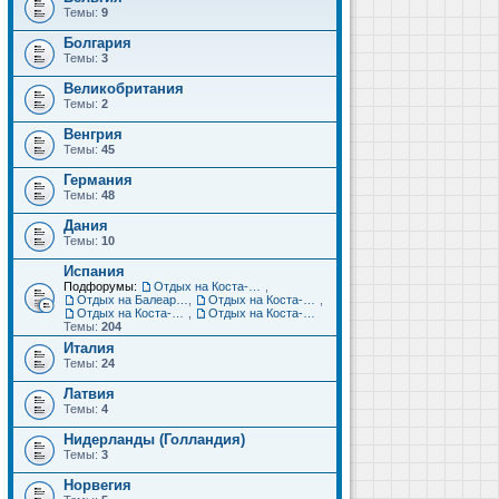
Темы:
9
Болгария
Темы:
3
Великобритания
Темы:
2
Венгрия
Темы:
45
Германия
Темы:
48
Дания
Темы:
10
Испания
Подфорумы:
Отдых на Коста-Дорада (Салоу, Камбрильс, Ла-Пинеда)
,
Отдых на Балеарских островах (Майорка, Ибица, Менорка, Форментера)
,
Отдых на Коста-Брава (Бланес, Пинеда-де-Мар, Калелья, Санта-Сусанна, Льорет-де-Мар...)
,
Отдых на Коста-дель-Соль (Малага, Торремолинос, Фуэнхирола, Марбелья...)
,
Отдых на Коста-Бланка (Бенидорм, Аликанте, Дения, Торревьеха)
Темы:
204
Италия
Темы:
24
Латвия
Темы:
4
Нидерланды (Голландия)
Темы:
3
Норвегия