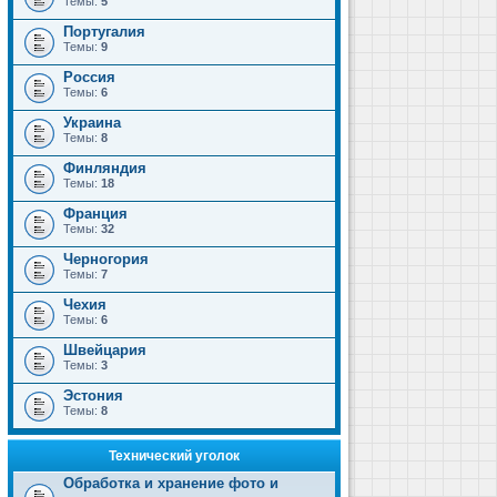
Темы:
5
Португалия
Темы:
9
Россия
Темы:
6
Украина
Темы:
8
Финляндия
Темы:
18
Франция
Темы:
32
Черногория
Темы:
7
Чехия
Темы:
6
Швейцария
Темы:
3
Эстония
Темы:
8
Технический уголок
Обработка и хранение фото и