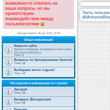
возможности отвечать на
ваши вопросы, но мы
Твиты пользов
приветствуем
@MishanitaBlo
взаимодействие между
пользователями
Текущее время: 06 авг 2026, 20:39
Общая информация
Новости сайта
Важные сообщения, касающиеся всего сайта
http://www.mishanita.ru
Темы:
1
Вопросы по бронированию билетов
Темы:
12
Выбираем место отдыха!
Темы:
12
Обсуждения и информация по странам
Австрия
Темы:
15
Беларусь (Белоруссия)
Темы:
10
Бельгия