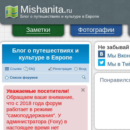
Mishanita.
ru
Блог о путешествиях и культуре в Европе
Заметки
Фотографии
Не забывай 
Блог о путешествиях и
Мы Вкон
культуре в Европе
Мы в Twi
Ссылки
FAQ
Регистрация
Вход
Список форумов
П
Понравилс
ои
Уважаемые посетители!
ск
Обращаем ваше внимание,
что с 2018 года форум
работает в режиме
"самоподдержания". У
администратора (Foxy) в
настоящее время нет