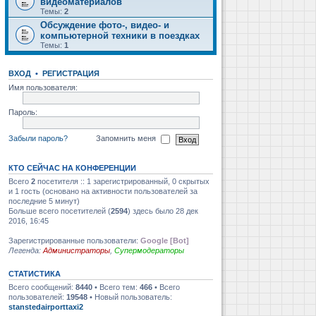
видеоматериалов
Темы:
2
Обсуждение фото-, видео- и
компьютерной техники в поездках
Темы:
1
ВХОД
•
РЕГИСТРАЦИЯ
Имя пользователя:
Пароль:
Забыли пароль?
Запомнить меня
КТО СЕЙЧАС НА КОНФЕРЕНЦИИ
Всего
2
посетителя :: 1 зарегистрированный, 0 скрытых
и 1 гость (основано на активности пользователей за
последние 5 минут)
Больше всего посетителей (
2594
) здесь было 28 дек
2016, 16:45
Зарегистрированные пользователи:
Google [Bot]
Легенда:
Администраторы
,
Супермодераторы
СТАТИСТИКА
Всего сообщений:
8440
• Всего тем:
466
• Всего
пользователей:
19548
• Новый пользователь:
stanstedairporttaxi2