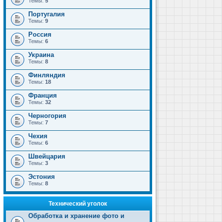
Темы:
5
Португалия
Темы:
9
Россия
Темы:
6
Украина
Темы:
8
Финляндия
Темы:
18
Франция
Темы:
32
Черногория
Темы:
7
Чехия
Темы:
6
Швейцария
Темы:
3
Эстония
Темы:
8
Технический уголок
Обработка и хранение фото и