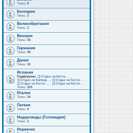
Темы:
9
Болгария
Темы:
3
Великобритания
Темы:
2
Венгрия
Темы:
45
Германия
Темы:
48
Дания
Темы:
10
Испания
Подфорумы:
Отдых на Коста-Дорада (Салоу, Камбрильс, Ла-Пинеда)
,
Отдых на Балеарских островах (Майорка, Ибица, Менорка, Форментера)
,
Отдых на Коста-Брава (Бланес, Пинеда-де-Мар, Калелья, Санта-Сусанна, Льорет-де-Мар...)
,
Отдых на Коста-дель-Соль (Малага, Торремолинос, Фуэнхирола, Марбелья...)
,
Отдых на Коста-Бланка (Бенидорм, Аликанте, Дения, Торревьеха)
Темы:
204
Италия
Темы:
24
Латвия
Темы:
4
Нидерланды (Голландия)
Темы:
3
Норвегия