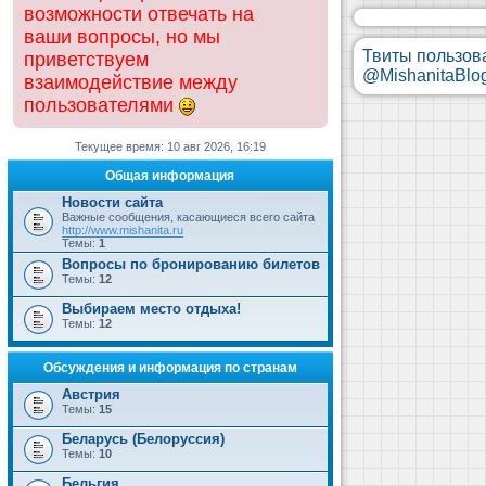
возможности отвечать на
ваши вопросы, но мы
Твиты пользов
приветствуем
@MishanitaBlo
взаимодействие между
пользователями
Текущее время: 10 авг 2026, 16:19
Общая информация
Новости сайта
Важные сообщения, касающиеся всего сайта
http://www.mishanita.ru
Темы:
1
Вопросы по бронированию билетов
Темы:
12
Выбираем место отдыха!
Темы:
12
Обсуждения и информация по странам
Австрия
Темы:
15
Беларусь (Белоруссия)
Темы:
10
Бельгия