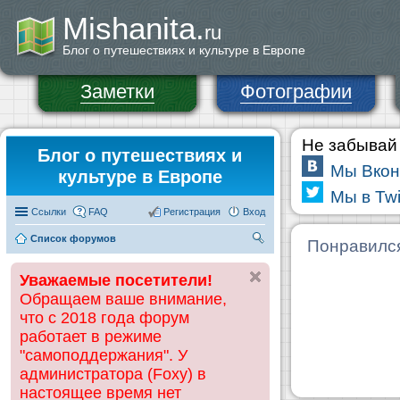
Mishanita.
ru
Блог о путешествиях и культуре в Европе
Заметки
Фотографии
Не забывай 
Блог о путешествиях и
Мы Вкон
культуре в Европе
Мы в Twi
Ссылки
FAQ
Регистрация
Вход
Список форумов
П
Понравилс
ои
Уважаемые посетители!
ск
Обращаем ваше внимание,
что с 2018 года форум
работает в режиме
"самоподдержания". У
администратора (Foxy) в
настоящее время нет