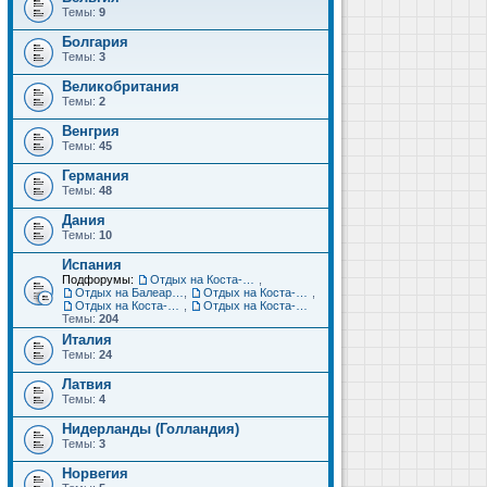
Темы:
9
Болгария
Темы:
3
Великобритания
Темы:
2
Венгрия
Темы:
45
Германия
Темы:
48
Дания
Темы:
10
Испания
Подфорумы:
Отдых на Коста-Дорада (Салоу, Камбрильс, Ла-Пинеда)
,
Отдых на Балеарских островах (Майорка, Ибица, Менорка, Форментера)
,
Отдых на Коста-Брава (Бланес, Пинеда-де-Мар, Калелья, Санта-Сусанна, Льорет-де-Мар...)
,
Отдых на Коста-дель-Соль (Малага, Торремолинос, Фуэнхирола, Марбелья...)
,
Отдых на Коста-Бланка (Бенидорм, Аликанте, Дения, Торревьеха)
Темы:
204
Италия
Темы:
24
Латвия
Темы:
4
Нидерланды (Голландия)
Темы:
3
Норвегия