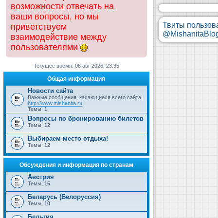
возможности отвечать на
ваши вопросы, но мы
Твиты пользов
приветствуем
@MishanitaBlo
взаимодействие между
пользователями
Текущее время: 08 авг 2026, 23:35
Общая информация
Новости сайта
Важные сообщения, касающиеся всего сайта
http://www.mishanita.ru
Темы:
1
Вопросы по бронированию билетов
Темы:
12
Выбираем место отдыха!
Темы:
12
Обсуждения и информация по странам
Австрия
Темы:
15
Беларусь (Белоруссия)
Темы:
10
Бельгия