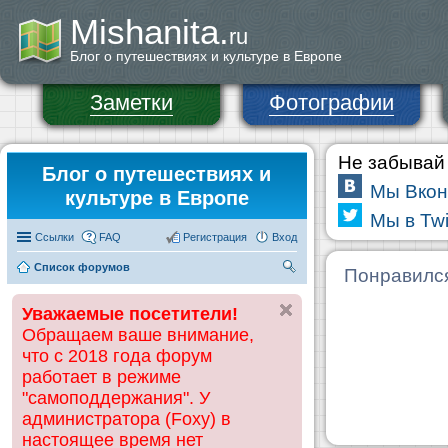
Mishanita.
ru
Блог о путешествиях и культуре в Европе
Заметки
Фотографии
Не забывай 
Блог о путешествиях и
Мы Вкон
культуре в Европе
Мы в Twi
Ссылки
FAQ
Регистрация
Вход
Список форумов
П
Понравилс
ои
Уважаемые посетители!
ск
Обращаем ваше внимание,
что с 2018 года форум
работает в режиме
"самоподдержания". У
администратора (Foxy) в
настоящее время нет