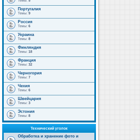
Темы:
5
Португалия
Темы:
9
Россия
Темы:
6
Украина
Темы:
8
Финляндия
Темы:
18
Франция
Темы:
32
Черногория
Темы:
7
Чехия
Темы:
6
Швейцария
Темы:
3
Эстония
Темы:
8
Технический уголок
Обработка и хранение фото и