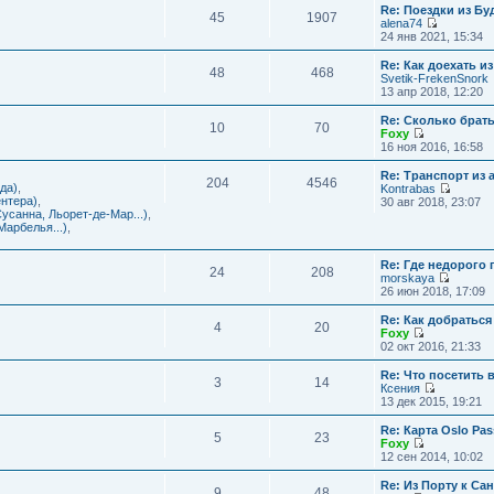
с
и
Re: Поездки из Бу
ю
о
е
л
45
1907
к
alena74
о
м
е
п
П
24 янв 2021, 15:34
б
у
д
о
е
щ
с
н
с
р
е
Re: Как доехать 
о
е
л
48
468
е
н
Svetik-FrekenSnork
о
м
е
й
и
13 апр 2018, 12:20
б
у
д
т
ю
щ
с
н
и
е
Re: Сколько брат
о
е
10
70
к
н
Foxy
о
м
п
и
П
16 ноя 2016, 16:58
б
у
о
ю
е
щ
с
с
р
е
Re: Транспорт из 
о
л
204
4546
е
н
да)
,
Kontrabas
о
е
й
и
П
нтера)
,
30 авг 2018, 23:07
б
д
т
ю
е
усанна, Льорет-де-Мар...)
,
щ
н
и
р
арбелья...)
,
е
е
к
е
н
м
п
й
и
у
о
Re: Где недорого
т
ю
24
208
с
с
morskaya
и
о
П
л
26 июн 2018, 17:09
к
о
е
е
п
б
р
д
о
Re: Как добраться
щ
4
20
е
н
с
Foxy
е
й
е
П
л
02 окт 2016, 21:33
н
т
м
е
е
и
и
у
р
д
Re: Что посетить 
ю
3
14
к
с
е
н
Ксения
п
о
й
е
П
13 дек 2015, 19:21
о
о
т
м
е
с
б
и
у
р
Re: Карта Oslo Pa
л
щ
5
23
к
с
е
Foxy
е
е
п
о
й
П
12 сен 2014, 10:02
д
н
о
о
т
е
н
и
с
б
и
р
Re: Из Порту к Са
е
ю
л
щ
9
48
к