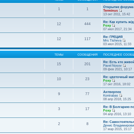
Открытие форума 
1
1
Terminus
П
13 окт 2011, 15:42
е
р
Re: Как купить ж/
12
444
е
Foxy
й
П
07 июл 2017, 21:34
т
е
и
р
Re: ГРЕЦИЯ
12
117
к
е
Mrs Tisheva
п
й
П
03 июл 2015, 11:33
о
т
е
с
и
р
л
к
е
ТЕМЫ
СООБЩЕНИЯ
ПОСЛЕДНЕЕ СООБ
е
п
й
д
о
т
Re: Есть кто жив
15
201
н
с
и
Pavel Nosov
е
л
к
П
09 фев 2021, 10:17
м
е
п
е
у
д
о
р
Re: цветочный ма
с
10
23
н
с
е
Foxy
о
е
л
й
П
17 окт 2016, 18:02
о
м
е
т
е
б
у
д
и
р
Антверпен
щ
с
9
77
н
к
е
Kontrabas
е
о
е
п
й
П
08 апр 2018, 15:25
н
о
м
о
т
е
и
б
у
с
и
р
Re: В Болгарию п
ю
щ
с
л
3
17
к
е
Foxy
е
о
е
п
й
П
04 апр 2016, 13:10
н
о
д
о
т
е
и
б
н
с
и
р
Re: Самостоятель
ю
щ
е
л
2
8
к
е
Денис Владимирови
е
м
е
п
й
17 мар 2015, 15:17
н
у
д
о
т
и
с
н