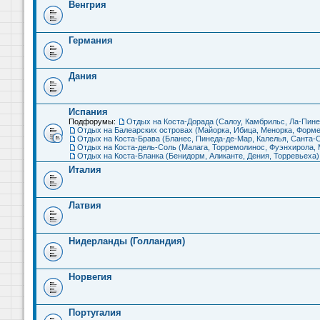
Венгрия
Германия
Дания
Испания
Подфорумы:
Отдых на Коста-Дорада (Салоу, Камбрильс, Ла-Пине
Отдых на Балеарских островах (Майорка, Ибица, Менорка, Форме
Отдых на Коста-Брава (Бланес, Пинеда-де-Мар, Калелья, Санта-С
Отдых на Коста-дель-Соль (Малага, Торремолинос, Фуэнхирола, М
Отдых на Коста-Бланка (Бенидорм, Аликанте, Дения, Торревьеха)
Италия
Латвия
Нидерланды (Голландия)
Норвегия
Португалия