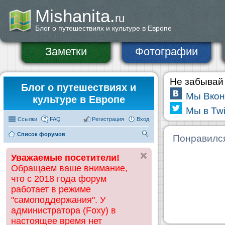
Mishanita.
ru
Блог о путешествиях и культуре в Европе
Заметки
Фотографии
Не забывай 
Блог о путешествиях и
Мы Вкон
культуре в Европе
Мы в Twi
Ссылки
FAQ
Регистрация
Вход
Список форумов
П
Понравилс
ои
Уважаемые посетители!
ск
Обращаем ваше внимание,
что с 2018 года форум
работает в режиме
"самоподдержания". У
администратора (Foxy) в
настоящее время нет