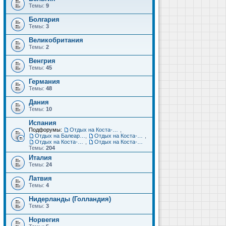
Темы:
9
Болгария
Темы:
3
Великобритания
Темы:
2
Венгрия
Темы:
45
Германия
Темы:
48
Дания
Темы:
10
Испания
Подфорумы:
Отдых на Коста-Дорада (Салоу, Камбрильс, Ла-Пинеда)
,
Отдых на Балеарских островах (Майорка, Ибица, Менорка, Форментера)
,
Отдых на Коста-Брава (Бланес, Пинеда-де-Мар, Калелья, Санта-Сусанна, Льорет-де-Мар...)
,
Отдых на Коста-дель-Соль (Малага, Торремолинос, Фуэнхирола, Марбелья...)
,
Отдых на Коста-Бланка (Бенидорм, Аликанте, Дения, Торревьеха)
Темы:
204
Италия
Темы:
24
Латвия
Темы:
4
Нидерланды (Голландия)
Темы:
3
Норвегия