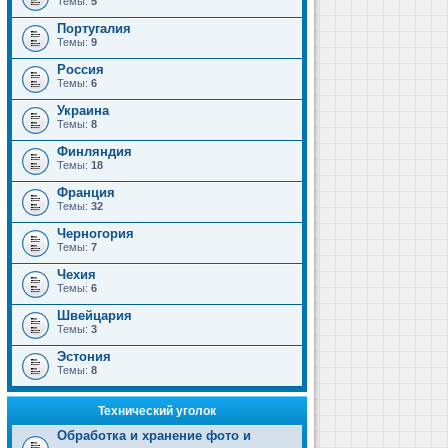
Темы:
5
Португалия
Темы:
9
Россия
Темы:
6
Украина
Темы:
8
Финляндия
Темы:
18
Франция
Темы:
32
Черногория
Темы:
7
Чехия
Темы:
6
Швейцария
Темы:
3
Эстония
Темы:
8
Технический уголок
Обработка и хранение фото и