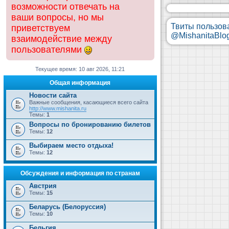
возможности отвечать на
ваши вопросы, но мы
Твиты пользов
приветствуем
@MishanitaBlo
взаимодействие между
пользователями
Текущее время: 10 авг 2026, 11:21
Общая информация
Новости сайта
Важные сообщения, касающиеся всего сайта
http://www.mishanita.ru
Темы:
1
Вопросы по бронированию билетов
Темы:
12
Выбираем место отдыха!
Темы:
12
Обсуждения и информация по странам
Австрия
Темы:
15
Беларусь (Белоруссия)
Темы:
10
Бельгия