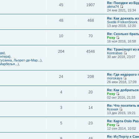
с
и
Re: Поездки из Бу
ю
о
е
л
45
1907
к
alena74
о
м
е
п
П
24 янв 2021, 15:34
б
у
д
о
е
щ
с
н
с
р
е
Re: Как доехать 
о
е
л
48
468
е
н
Svetik-FrekenSnork
о
м
е
й
и
13 апр 2018, 12:20
б
у
д
т
ю
щ
с
н
и
е
Re: Сколько брат
о
е
10
70
к
н
Foxy
о
м
п
и
П
16 ноя 2016, 16:58
б
у
о
ю
е
щ
с
с
р
е
Re: Транспорт из 
о
л
204
4546
е
н
да)
,
Kontrabas
о
е
й
и
П
нтера)
,
30 авг 2018, 23:07
б
д
т
ю
е
усанна, Льорет-де-Мар...)
,
щ
н
и
р
арбелья...)
,
е
е
к
е
н
м
п
й
и
у
о
Re: Где недорого
т
ю
24
208
с
с
morskaya
и
о
П
л
26 июн 2018, 17:09
к
о
е
е
п
б
р
д
о
Re: Как добраться
щ
4
20
е
н
с
Foxy
е
й
е
П
л
02 окт 2016, 21:33
н
т
м
е
е
и
и
у
р
д
Re: Что посетить 
ю
3
14
к
с
е
н
Ксения
п
о
й
е
П
13 дек 2015, 19:21
о
о
т
м
е
с
б
и
у
р
Re: Карта Oslo Pa
л
щ
5
23
к
с
е
Foxy
е
е
п
о
й
П
12 сен 2014, 10:02
д
н
о
о
т
е
н
и
с
б
и
р
Re: Из Порту к Са
е
ю
л
щ
9
48
к