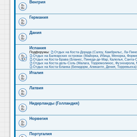
Венгрия
Германия
Дания
Испания
Подфорумы:
Отдых на Коста-Дорада (Салоу, Камбрильс, Ла-Пине
Отдых на Балеарских островах (Майорка, Ибица, Менорка, Форме
Отдых на Коста-Брава (Бланес, Пинеда-де-Мар, Калелья, Санта-С
Отдых на Коста-дель-Соль (Малага, Торремолинос, Фуэнхирола, М
Отдых на Коста-Бланка (Бенидорм, Аликанте, Дения, Торревьеха)
Италия
Латвия
Нидерланды (Голландия)
Норвегия
Португалия