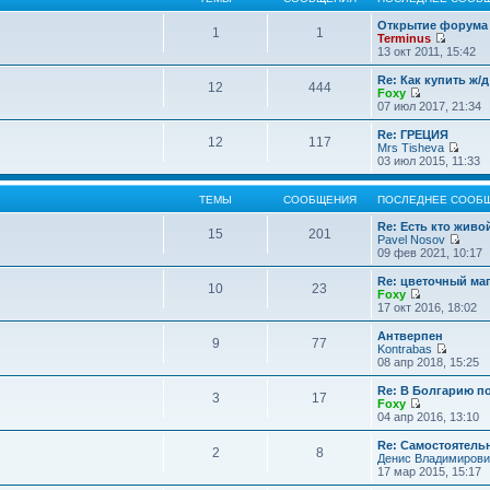
Открытие форума 
1
1
Terminus
П
13 окт 2011, 15:42
е
р
Re: Как купить ж/
12
444
е
Foxy
й
П
07 июл 2017, 21:34
т
е
и
р
Re: ГРЕЦИЯ
12
117
к
е
Mrs Tisheva
п
й
П
03 июл 2015, 11:33
о
т
е
с
и
р
л
к
е
ТЕМЫ
СООБЩЕНИЯ
ПОСЛЕДНЕЕ СООБ
е
п
й
д
о
т
Re: Есть кто жив
15
201
н
с
и
Pavel Nosov
е
л
к
П
09 фев 2021, 10:17
м
е
п
е
у
д
о
р
Re: цветочный ма
с
10
23
н
с
е
Foxy
о
е
л
й
П
17 окт 2016, 18:02
о
м
е
т
е
б
у
д
и
р
Антверпен
щ
с
9
77
н
к
е
Kontrabas
е
о
е
п
й
П
08 апр 2018, 15:25
н
о
м
о
т
е
и
б
у
с
и
р
Re: В Болгарию п
ю
щ
с
л
3
17
к
е
Foxy
е
о
е
п
й
П
04 апр 2016, 13:10
н
о
д
о
т
е
и
б
н
с
и
р
Re: Самостоятель
ю
щ
е
л
2
8
к
е
Денис Владимирови
е
м
е
п
й
17 мар 2015, 15:17
н
у
д
о
т
и
с
н