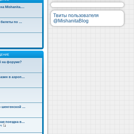
на Mishanita.…
Твиты пользователя
@MishanitaBlog
д билеты по …
ЩЕНИЕ
ой на форуме?
газин в аэроп…
о шенгенской …
ная поездка в…
ч
П
е