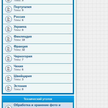
Темы:
5
Португалия
Темы:
9
Россия
Темы:
6
Украина
Темы:
8
Финляндия
Темы:
18
Франция
Темы:
32
Черногория
Темы:
7
Чехия
Темы:
6
Швейцария
Темы:
3
Эстония
Темы:
8
Технический уголок
Обработка и хранение фото и