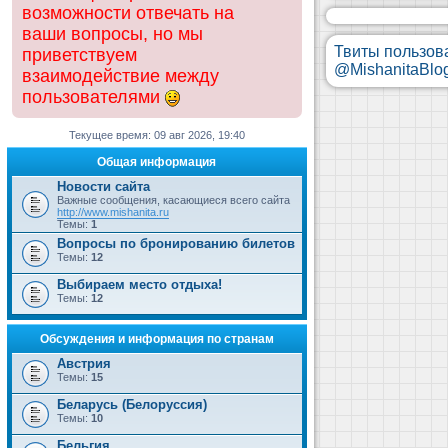
возможности отвечать на
ваши вопросы, но мы
Твиты пользов
приветствуем
@MishanitaBlo
взаимодействие между
пользователями
Текущее время: 09 авг 2026, 19:40
Общая информация
Новости сайта
Важные сообщения, касающиеся всего сайта
http://www.mishanita.ru
Темы:
1
Вопросы по бронированию билетов
Темы:
12
Выбираем место отдыха!
Темы:
12
Обсуждения и информация по странам
Австрия
Темы:
15
Беларусь (Белоруссия)
Темы:
10
Бельгия