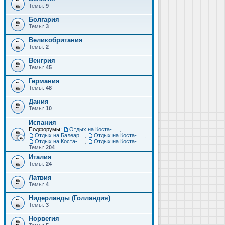
Темы:
9
Болгария
Темы:
3
Великобритания
Темы:
2
Венгрия
Темы:
45
Германия
Темы:
48
Дания
Темы:
10
Испания
Подфорумы:
Отдых на Коста-Дорада (Салоу, Камбрильс, Ла-Пинеда)
,
Отдых на Балеарских островах (Майорка, Ибица, Менорка, Форментера)
,
Отдых на Коста-Брава (Бланес, Пинеда-де-Мар, Калелья, Санта-Сусанна, Льорет-де-Мар...)
,
Отдых на Коста-дель-Соль (Малага, Торремолинос, Фуэнхирола, Марбелья...)
,
Отдых на Коста-Бланка (Бенидорм, Аликанте, Дения, Торревьеха)
Темы:
204
Италия
Темы:
24
Латвия
Темы:
4
Нидерланды (Голландия)
Темы:
3
Норвегия