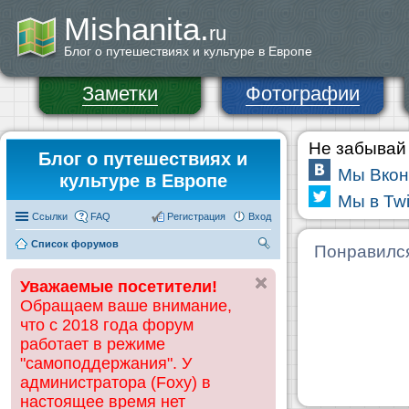
Mishanita.
ru
Блог о путешествиях и культуре в Европе
Заметки
Фотографии
Не забывай 
Блог о путешествиях и
Мы Вкон
культуре в Европе
Мы в Twi
Ссылки
FAQ
Регистрация
Вход
Список форумов
П
Понравилс
ои
Уважаемые посетители!
ск
Обращаем ваше внимание,
что с 2018 года форум
работает в режиме
"самоподдержания". У
администратора (Foxy) в
настоящее время нет