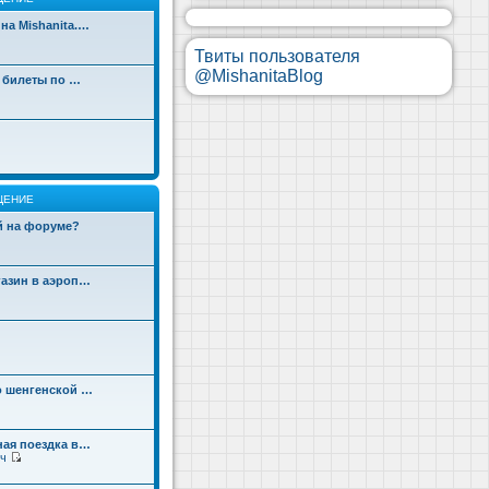
на Mishanita.…
Твиты пользователя
@MishanitaBlog
д билеты по …
ЩЕНИЕ
ой на форуме?
газин в аэроп…
о шенгенской …
ная поездка в…
ч
П
е