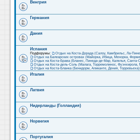
Венгрия
Германия
Дания
Испания
Подфорумы:
Отдых на Коста-Дорада (Салоу, Камбрильс, Ла-Пине
Отдых на Балеарских островах (Майорка, Ибица, Менорка, Форме
Отдых на Коста-Брава (Бланес, Пинеда-де-Мар, Калелья, Санта-С
Отдых на Коста-дель-Соль (Малага, Торремолинос, Фуэнхирола, М
Отдых на Коста-Бланка (Бенидорм, Аликанте, Дения, Торревьеха)
Италия
Латвия
Нидерланды (Голландия)
Норвегия
Португалия