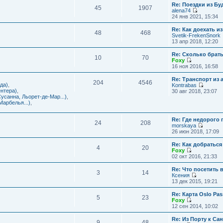
с
и
Re: Поездки из Бу
ю
о
е
л
45
1907
к
alena74
о
м
е
п
П
24 янв 2021, 15:34
б
у
д
о
е
щ
с
н
с
р
е
Re: Как доехать 
о
е
л
48
468
е
н
Svetik-FrekenSnork
о
м
е
й
и
13 апр 2018, 12:20
б
у
д
т
ю
щ
с
н
и
е
Re: Сколько брат
о
е
10
70
к
н
Foxy
о
м
п
и
П
16 ноя 2016, 16:58
б
у
о
ю
е
щ
с
с
р
е
Re: Транспорт из 
о
л
204
4546
е
н
да)
,
Kontrabas
о
е
й
и
П
нтера)
,
30 авг 2018, 23:07
б
д
т
ю
е
усанна, Льорет-де-Мар...)
,
щ
н
и
р
арбелья...)
,
е
е
к
е
н
м
п
й
и
у
о
Re: Где недорого
т
ю
24
208
с
с
morskaya
и
о
П
л
26 июн 2018, 17:09
к
о
е
е
п
б
р
д
о
Re: Как добраться
щ
4
20
е
н
с
Foxy
е
й
е
П
л
02 окт 2016, 21:33
н
т
м
е
е
и
и
у
р
д
Re: Что посетить 
ю
3
14
к
с
е
н
Ксения
п
о
й
е
П
13 дек 2015, 19:21
о
о
т
м
е
с
б
и
у
р
Re: Карта Oslo Pa
л
щ
5
23
к
с
е
Foxy
е
е
п
о
й
П
12 сен 2014, 10:02
д
н
о
о
т
е
н
и
с
б
и
р
Re: Из Порту к Са
е
ю
л
щ
9
48
к