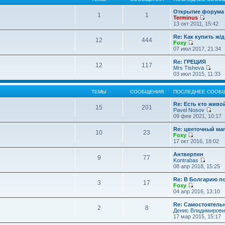
Открытие форума 
1
1
Terminus
П
13 окт 2011, 15:42
е
р
Re: Как купить ж/
12
444
е
Foxy
й
П
07 июл 2017, 21:34
т
е
и
р
Re: ГРЕЦИЯ
12
117
к
е
Mrs Tisheva
п
й
П
03 июл 2015, 11:33
о
т
е
с
и
р
л
к
е
ТЕМЫ
СООБЩЕНИЯ
ПОСЛЕДНЕЕ СООБ
е
п
й
д
о
т
Re: Есть кто жив
15
201
н
с
и
Pavel Nosov
е
л
к
П
09 фев 2021, 10:17
м
е
п
е
у
д
о
р
Re: цветочный ма
с
10
23
н
с
е
Foxy
о
е
л
й
П
17 окт 2016, 18:02
о
м
е
т
е
б
у
д
и
р
Антверпен
щ
с
9
77
н
к
е
Kontrabas
е
о
е
п
й
П
08 апр 2018, 15:25
н
о
м
о
т
е
и
б
у
с
и
р
Re: В Болгарию п
ю
щ
с
л
3
17
к
е
Foxy
е
о
е
п
й
П
04 апр 2016, 13:10
н
о
д
о
т
е
и
б
н
с
и
р
Re: Самостоятель
ю
щ
е
л
2
8
к
е
Денис Владимирови
е
м
е
п
й
17 мар 2015, 15:17
н
у
д
о
т
и
с
н