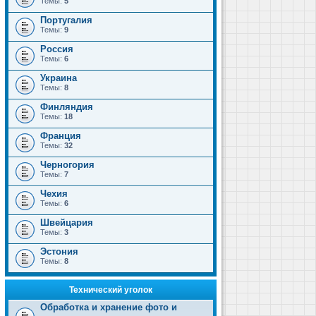
Темы:
5
Португалия
Темы:
9
Россия
Темы:
6
Украина
Темы:
8
Финляндия
Темы:
18
Франция
Темы:
32
Черногория
Темы:
7
Чехия
Темы:
6
Швейцария
Темы:
3
Эстония
Темы:
8
Технический уголок
Обработка и хранение фото и