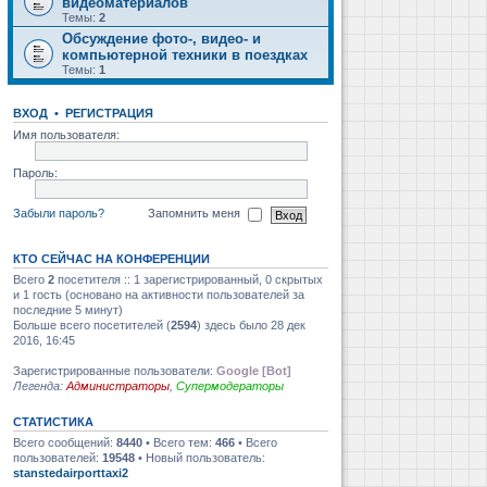
видеоматериалов
Темы:
2
Обсуждение фото-, видео- и
компьютерной техники в поездках
Темы:
1
ВХОД
•
РЕГИСТРАЦИЯ
Имя пользователя:
Пароль:
Забыли пароль?
Запомнить меня
КТО СЕЙЧАС НА КОНФЕРЕНЦИИ
Всего
2
посетителя :: 1 зарегистрированный, 0 скрытых
и 1 гость (основано на активности пользователей за
последние 5 минут)
Больше всего посетителей (
2594
) здесь было 28 дек
2016, 16:45
Зарегистрированные пользователи:
Google [Bot]
Легенда:
Администраторы
,
Супермодераторы
СТАТИСТИКА
Всего сообщений:
8440
• Всего тем:
466
• Всего
пользователей:
19548
• Новый пользователь:
stanstedairporttaxi2