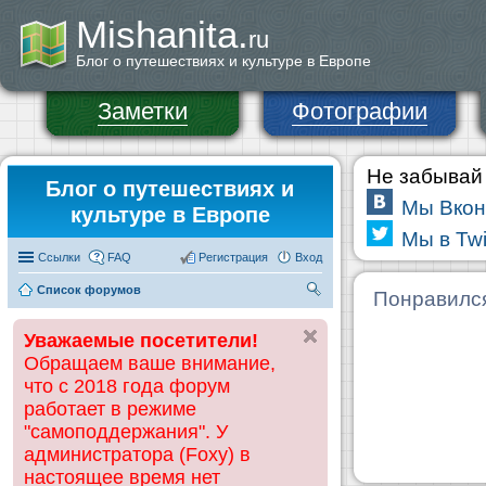
Mishanita.
ru
Блог о путешествиях и культуре в Европе
Заметки
Фотографии
Не забывай 
Блог о путешествиях и
Мы Вкон
культуре в Европе
Мы в Twi
Ссылки
FAQ
Регистрация
Вход
Список форумов
П
Понравилс
ои
Уважаемые посетители!
ск
Обращаем ваше внимание,
что с 2018 года форум
работает в режиме
"самоподдержания". У
администратора (Foxy) в
настоящее время нет