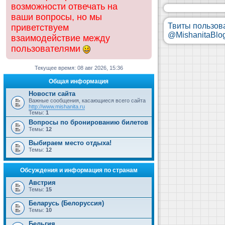
возможности отвечать на
ваши вопросы, но мы
Твиты пользов
приветствуем
@MishanitaBlo
взаимодействие между
пользователями
Текущее время: 08 авг 2026, 15:36
Общая информация
Новости сайта
Важные сообщения, касающиеся всего сайта
http://www.mishanita.ru
Темы:
1
Вопросы по бронированию билетов
Темы:
12
Выбираем место отдыха!
Темы:
12
Обсуждения и информация по странам
Австрия
Темы:
15
Беларусь (Белоруссия)
Темы:
10
Бельгия