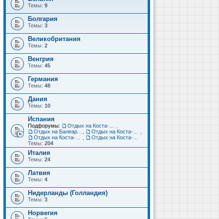
Темы:
9
Болгария
Темы:
3
Великобритания
Темы:
2
Венгрия
Темы:
45
Германия
Темы:
48
Дания
Темы:
10
Испания
Подфорумы:
Отдых на Коста-Дорада (Салоу, Камбрильс, Ла-Пинеда)
,
Отдых на Балеарских островах (Майорка, Ибица, Менорка, Форментера)
,
Отдых на Коста-Брава (Бланес, Пинеда-де-Мар, Калелья, Санта-Сусанна, Льорет-де-Мар...)
,
Отдых на Коста-дель-Соль (Малага, Торремолинос, Фуэнхирола, Марбелья...)
,
Отдых на Коста-Бланка (Бенидорм, Аликанте, Дения, Торревьеха)
Темы:
204
Италия
Темы:
24
Латвия
Темы:
4
Нидерланды (Голландия)
Темы:
3
Норвегия