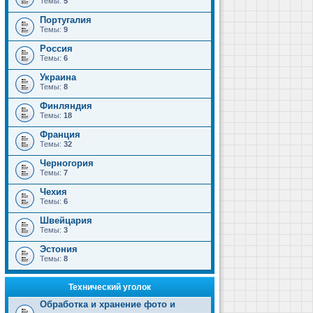
Темы:
5
Португалия
Темы:
9
Россия
Темы:
6
Украина
Темы:
8
Финляндия
Темы:
18
Франция
Темы:
32
Черногория
Темы:
7
Чехия
Темы:
6
Швейцария
Темы:
3
Эстония
Темы:
8
Технический уголок
Обработка и хранение фото и