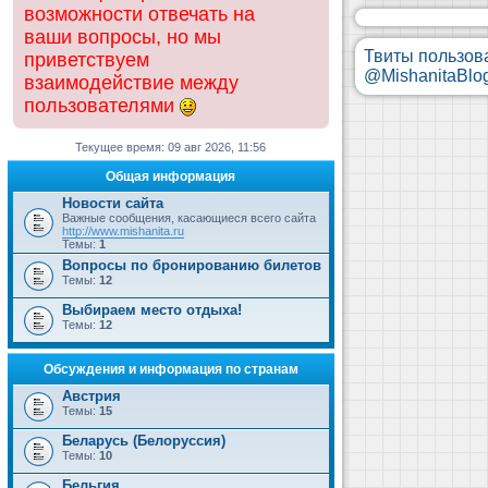
возможности отвечать на
ваши вопросы, но мы
Твиты пользов
приветствуем
@MishanitaBlo
взаимодействие между
пользователями
Текущее время: 09 авг 2026, 11:56
Общая информация
Новости сайта
Важные сообщения, касающиеся всего сайта
http://www.mishanita.ru
Темы:
1
Вопросы по бронированию билетов
Темы:
12
Выбираем место отдыха!
Темы:
12
Обсуждения и информация по странам
Австрия
Темы:
15
Беларусь (Белоруссия)
Темы:
10
Бельгия