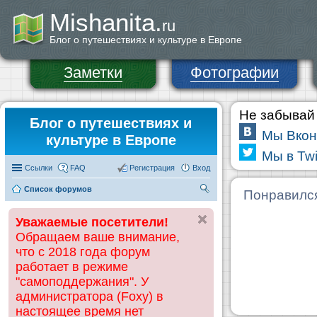
Mishanita.
ru
Блог о путешествиях и культуре в Европе
Заметки
Фотографии
Не забывай 
Блог о путешествиях и
Мы Вкон
культуре в Европе
Мы в Twi
Ссылки
FAQ
Регистрация
Вход
Список форумов
П
Понравилс
ои
Уважаемые посетители!
ск
Обращаем ваше внимание,
что с 2018 года форум
работает в режиме
"самоподдержания". У
администратора (Foxy) в
настоящее время нет