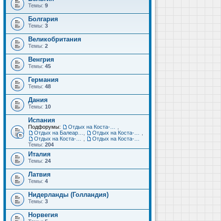
Темы:
9
Болгария
Темы:
3
Великобритания
Темы:
2
Венгрия
Темы:
45
Германия
Темы:
48
Дания
Темы:
10
Испания
Подфорумы:
Отдых на Коста-Дорада (Салоу, Камбрильс, Ла-Пинеда)
,
Отдых на Балеарских островах (Майорка, Ибица, Менорка, Форментера)
,
Отдых на Коста-Брава (Бланес, Пинеда-де-Мар, Калелья, Санта-Сусанна, Льорет-де-Мар...)
,
Отдых на Коста-дель-Соль (Малага, Торремолинос, Фуэнхирола, Марбелья...)
,
Отдых на Коста-Бланка (Бенидорм, Аликанте, Дения, Торревьеха)
Темы:
204
Италия
Темы:
24
Латвия
Темы:
4
Нидерланды (Голландия)
Темы:
3
Норвегия