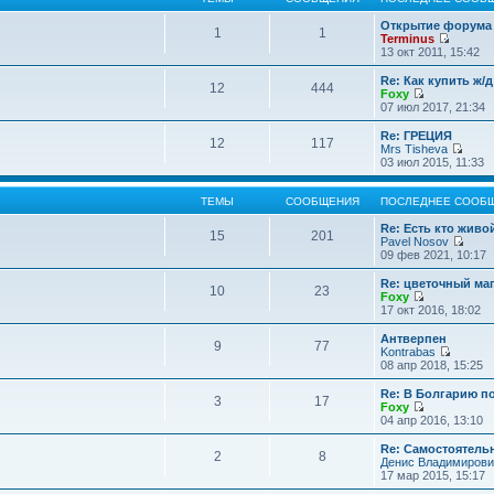
Открытие форума 
1
1
Terminus
П
13 окт 2011, 15:42
е
р
Re: Как купить ж/
12
444
е
Foxy
й
П
07 июл 2017, 21:34
т
е
и
р
Re: ГРЕЦИЯ
12
117
к
е
Mrs Tisheva
п
й
П
03 июл 2015, 11:33
о
т
е
с
и
р
л
к
е
ТЕМЫ
СООБЩЕНИЯ
ПОСЛЕДНЕЕ СООБ
е
п
й
д
о
т
Re: Есть кто жив
15
201
н
с
и
Pavel Nosov
е
л
к
П
09 фев 2021, 10:17
м
е
п
е
у
д
о
р
Re: цветочный ма
с
10
23
н
с
е
Foxy
о
е
л
й
П
17 окт 2016, 18:02
о
м
е
т
е
б
у
д
и
р
Антверпен
щ
с
9
77
н
к
е
Kontrabas
е
о
е
п
й
П
08 апр 2018, 15:25
н
о
м
о
т
е
и
б
у
с
и
р
Re: В Болгарию п
ю
щ
с
л
3
17
к
е
Foxy
е
о
е
п
й
П
04 апр 2016, 13:10
н
о
д
о
т
е
и
б
н
с
и
р
Re: Самостоятель
ю
щ
е
л
2
8
к
е
Денис Владимирови
е
м
е
п
й
17 мар 2015, 15:17
н
у
д
о
т
и
с
н