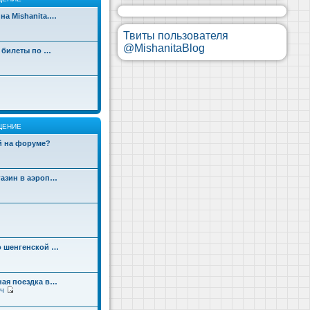
на Mishanita.…
Твиты пользователя
@MishanitaBlog
д билеты по …
ЩЕНИЕ
ой на форуме?
газин в аэроп…
о шенгенской …
ная поездка в…
ч
П
е