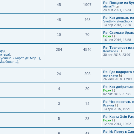
с
и
Re: Поездки из Бу
ю
о
е
л
45
1907
к
alena74
о
м
е
п
П
24 янв 2021, 15:34
б
у
д
о
е
щ
с
н
с
р
е
Re: Как доехать 
о
е
л
48
468
е
н
Svetik-FrekenSnork
о
м
е
й
и
13 апр 2018, 12:20
б
у
д
т
ю
щ
с
н
и
е
Re: Сколько брат
о
е
10
70
к
н
Foxy
о
м
п
и
П
16 ноя 2016, 16:58
б
у
о
ю
е
щ
с
с
р
е
Re: Транспорт из 
о
л
204
4546
е
н
да)
,
Kontrabas
о
е
й
и
П
нтера)
,
30 авг 2018, 23:07
б
д
т
ю
е
усанна, Льорет-де-Мар...)
,
щ
н
и
р
арбелья...)
,
е
е
к
е
н
м
п
й
и
у
о
Re: Где недорого
т
ю
24
208
с
с
morskaya
и
о
П
л
26 июн 2018, 17:09
к
о
е
е
п
б
р
д
о
Re: Как добраться
щ
4
20
е
н
с
Foxy
е
й
е
П
л
02 окт 2016, 21:33
н
т
м
е
е
и
и
у
р
д
Re: Что посетить 
ю
3
14
к
с
е
н
Ксения
п
о
й
е
П
13 дек 2015, 19:21
о
о
т
м
е
с
б
и
у
р
Re: Карта Oslo Pa
л
щ
5
23
к
с
е
Foxy
е
е
п
о
й
П
12 сен 2014, 10:02
д
н
о
о
т
е
н
и
с
б
и
р
Re: Из Порту к Са
е
ю
л
щ
9
48
к