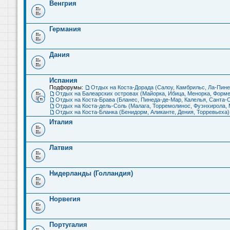
Венгрия
Германия
Дания
Испания
Подфорумы:
Отдых на Коста-Дорада (Салоу, Камбрильс, Ла-Пине
Отдых на Балеарских островах (Майорка, Ибица, Менорка, Форме
Отдых на Коста-Брава (Бланес, Пинеда-де-Мар, Калелья, Санта-С
Отдых на Коста-дель-Соль (Малага, Торремолинос, Фуэнхирола, М
Отдых на Коста-Бланка (Бенидорм, Аликанте, Дения, Торревьеха)
Италия
Латвия
Нидерланды (Голландия)
Норвегия
Португалия