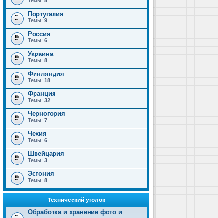
Темы:
5
Португалия
Темы:
9
Россия
Темы:
6
Украина
Темы:
8
Финляндия
Темы:
18
Франция
Темы:
32
Черногория
Темы:
7
Чехия
Темы:
6
Швейцария
Темы:
3
Эстония
Темы:
8
Технический уголок
Обработка и хранение фото и