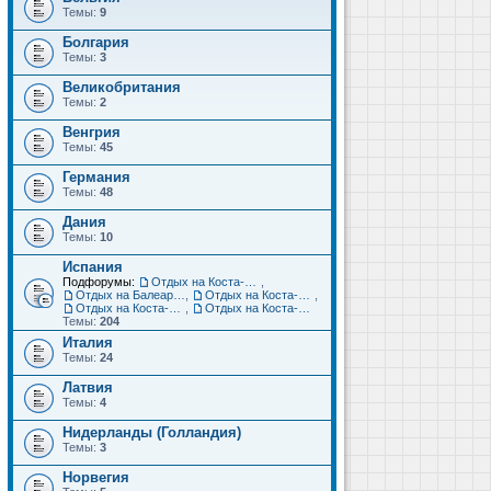
Темы:
9
Болгария
Темы:
3
Великобритания
Темы:
2
Венгрия
Темы:
45
Германия
Темы:
48
Дания
Темы:
10
Испания
Подфорумы:
Отдых на Коста-Дорада (Салоу, Камбрильс, Ла-Пинеда)
,
Отдых на Балеарских островах (Майорка, Ибица, Менорка, Форментера)
,
Отдых на Коста-Брава (Бланес, Пинеда-де-Мар, Калелья, Санта-Сусанна, Льорет-де-Мар...)
,
Отдых на Коста-дель-Соль (Малага, Торремолинос, Фуэнхирола, Марбелья...)
,
Отдых на Коста-Бланка (Бенидорм, Аликанте, Дения, Торревьеха)
Темы:
204
Италия
Темы:
24
Латвия
Темы:
4
Нидерланды (Голландия)
Темы:
3
Норвегия