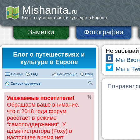
Mishanita.
ru
Блог о путешествиях и культуре в Европе
Заметки
Фотографии
Не забывай 
Блог о путешествиях и
Мы Вкон
культуре в Европе
Мы в Twi
Ссылки
FAQ
Регистрация
Вход
Список форумов
П
Понравилс
ои
Уважаемые посетители!
ск
Обращаем ваше внимание,
что с 2018 года форум
работает в режиме
"самоподдержания". У
администратора (Foxy) в
настоящее время нет