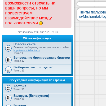
возможности отвечать на
ваши вопросы, но мы
Твиты пользов
приветствуем
@MishanitaBlo
взаимодействие между
пользователями
Текущее время: 06 авг 2026, 21:40
Общая информация
Новости сайта
Важные сообщения, касающиеся всего сайта
http://www.mishanita.ru
Темы:
1
Вопросы по бронированию билетов
Темы:
12
Выбираем место отдыха!
Темы:
12
Обсуждения и информация по странам
Австрия
Темы:
15
Беларусь (Белоруссия)
Темы:
10
Бельгия