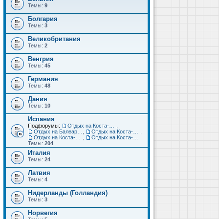
Темы:
9
Болгария
Темы:
3
Великобритания
Темы:
2
Венгрия
Темы:
45
Германия
Темы:
48
Дания
Темы:
10
Испания
Подфорумы:
Отдых на Коста-Дорада (Салоу, Камбрильс, Ла-Пинеда)
,
Отдых на Балеарских островах (Майорка, Ибица, Менорка, Форментера)
,
Отдых на Коста-Брава (Бланес, Пинеда-де-Мар, Калелья, Санта-Сусанна, Льорет-де-Мар...)
,
Отдых на Коста-дель-Соль (Малага, Торремолинос, Фуэнхирола, Марбелья...)
,
Отдых на Коста-Бланка (Бенидорм, Аликанте, Дения, Торревьеха)
Темы:
204
Италия
Темы:
24
Латвия
Темы:
4
Нидерланды (Голландия)
Темы:
3
Норвегия