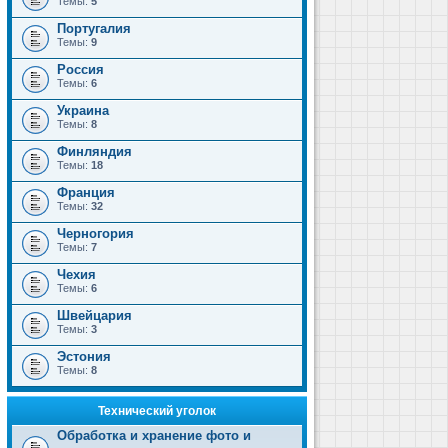
Темы:
5
Португалия
Темы:
9
Россия
Темы:
6
Украина
Темы:
8
Финляндия
Темы:
18
Франция
Темы:
32
Черногория
Темы:
7
Чехия
Темы:
6
Швейцария
Темы:
3
Эстония
Темы:
8
Технический уголок
Обработка и хранение фото и