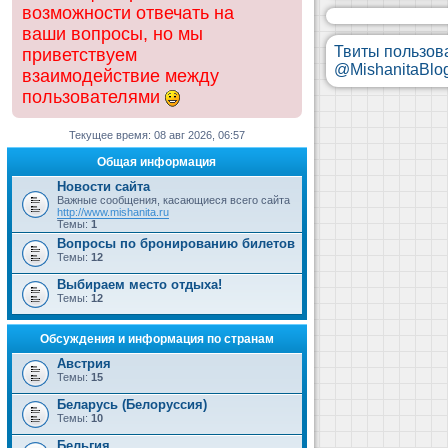
возможности отвечать на
ваши вопросы, но мы
Твиты пользов
приветствуем
@MishanitaBlo
взаимодействие между
пользователями
Текущее время: 08 авг 2026, 06:57
Общая информация
Новости сайта
Важные сообщения, касающиеся всего сайта
http://www.mishanita.ru
Темы:
1
Вопросы по бронированию билетов
Темы:
12
Выбираем место отдыха!
Темы:
12
Обсуждения и информация по странам
Австрия
Темы:
15
Беларусь (Белоруссия)
Темы:
10
Бельгия