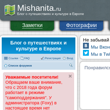
Mishanita.
ru
Блог о путешествиях и культуре в Европе
Заметки
Фотографии
Не забывай 
Блог о путешествиях и
Мы Вкон
культуре в Европе
Мы в Twi
Ссылки
FAQ
Регистрация
Вход
Список форумов
П
Понравилс
ои
Уважаемые посетители!
ск
Обращаем ваше внимание,
что с 2018 года форум
работает в режиме
"самоподдержания". У
администратора (Foxy) в
настоящее время нет