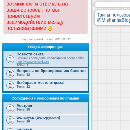
возможности отвечать на
ваши вопросы, но мы
Твиты пользов
приветствуем
@MishanitaBlo
взаимодействие между
пользователями
Текущее время: 07 авг 2026, 07:11
Общая информация
Новости сайта
Важные сообщения, касающиеся всего сайта
http://www.mishanita.ru
Темы:
1
Вопросы по бронированию билетов
Темы:
12
Выбираем место отдыха!
Темы:
12
Обсуждения и информация по странам
Австрия
Темы:
15
Беларусь (Белоруссия)
Темы:
10
Бельгия