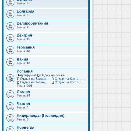
Темы:
9
Болгария
Темы:
3
Великобритания
Темы:
2
Венгрия
Темы:
45
Германия
Темы:
48
Дания
Темы:
10
Испания
Подфорумы:
Отдых на Коста-Дорада (Салоу, Камбрильс, Ла-Пинеда)
,
Отдых на Балеарских островах (Майорка, Ибица, Менорка, Форментера)
,
Отдых на Коста-Брава (Бланес, Пинеда-де-Мар, Калелья, Санта-Сусанна, Льорет-де-Мар...)
,
Отдых на Коста-дель-Соль (Малага, Торремолинос, Фуэнхирола, Марбелья...)
,
Отдых на Коста-Бланка (Бенидорм, Аликанте, Дения, Торревьеха)
Темы:
204
Италия
Темы:
24
Латвия
Темы:
4
Нидерланды (Голландия)
Темы:
3
Норвегия