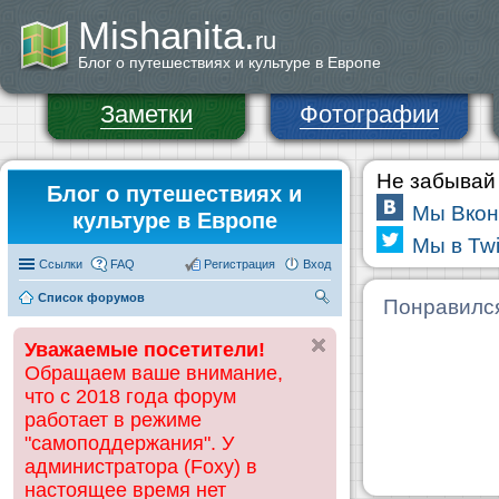
Mishanita.
ru
Блог о путешествиях и культуре в Европе
Заметки
Фотографии
Не забывай 
Блог о путешествиях и
Мы Вкон
культуре в Европе
Мы в Twi
Ссылки
FAQ
Регистрация
Вход
Список форумов
П
Понравилс
ои
Уважаемые посетители!
ск
Обращаем ваше внимание,
что с 2018 года форум
работает в режиме
"самоподдержания". У
администратора (Foxy) в
настоящее время нет