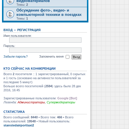
видеоматериалов
Темы:
2
Обсуждение фото-, видео- и
компьютерной техники в поездках
Темы:
1
ВХОД
•
РЕГИСТРАЦИЯ
Имя пользователя:
Пароль:
Забыли пароль?
Запомнить меня
КТО СЕЙЧАС НА КОНФЕРЕНЦИИ
Всего
2
посетителя :: 1 зарегистрированный, 0 скрытых
и 1 гость (основано на активности пользователей за
последние 5 минут)
Больше всего посетителей (
2594
) здесь было 28 дек
2016, 16:45
Зарегистрированные пользователи:
Google [Bot]
Легенда:
Администраторы
,
Супермодераторы
СТАТИСТИКА
Всего сообщений:
8440
• Всего тем:
466
• Всего
пользователей:
19548
• Новый пользователь:
stanstedairporttaxi2