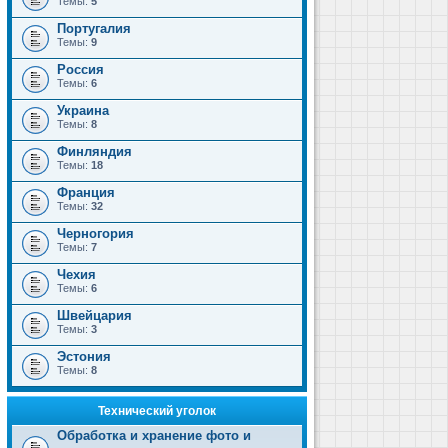
Темы:
5
Португалия
Темы:
9
Россия
Темы:
6
Украина
Темы:
8
Финляндия
Темы:
18
Франция
Темы:
32
Черногория
Темы:
7
Чехия
Темы:
6
Швейцария
Темы:
3
Эстония
Темы:
8
Технический уголок
Обработка и хранение фото и