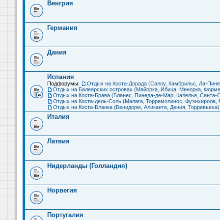
Венгрия
Германия
Дания
Испания
Подфорумы:
Отдых на Коста-Дорада (Салоу, Камбрильс, Ла-Пине
Отдых на Балеарских островах (Майорка, Ибица, Менорка, Форме
Отдых на Коста-Брава (Бланес, Пинеда-де-Мар, Калелья, Санта-С
Отдых на Коста-дель-Соль (Малага, Торремолинос, Фуэнхирола, М
Отдых на Коста-Бланка (Бенидорм, Аликанте, Дения, Торревьеха)
Италия
Латвия
Нидерланды (Голландия)
Норвегия
Португалия