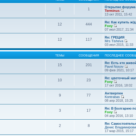
Открытие форума 
1
1
Terminus
П
13 окт 2011, 15:42
е
р
Re: Как купить ж/
12
444
е
Foxy
й
П
07 июл 2017, 21:34
т
е
и
р
Re: ГРЕЦИЯ
12
117
к
е
Mrs Tisheva
п
й
П
03 июл 2015, 11:33
о
т
е
с
и
р
л
к
е
ТЕМЫ
СООБЩЕНИЯ
ПОСЛЕДНЕЕ СООБ
е
п
й
д
о
т
Re: Есть кто жив
15
201
н
с
и
Pavel Nosov
е
л
к
П
09 фев 2021, 10:17
м
е
п
е
у
д
о
р
Re: цветочный ма
с
10
23
н
с
е
Foxy
о
е
л
й
П
17 окт 2016, 18:02
о
м
е
т
е
б
у
д
и
р
Антверпен
щ
с
9
77
н
к
е
Kontrabas
е
о
е
п
й
П
08 апр 2018, 15:25
н
о
м
о
т
е
и
б
у
с
и
р
Re: В Болгарию п
ю
щ
с
л
3
17
к
е
Foxy
е
о
е
п
й
П
04 апр 2016, 13:10
н
о
д
о
т
е
и
б
н
с
и
р
Re: Самостоятель
ю
щ
е
л
2
8
к
е
Денис Владимирови
е
м
е
п
й
17 мар 2015, 15:17
н
у
д
о
т
и
с
н