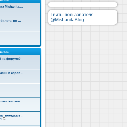
на Mishanita.…
Твиты пользователя
@MishanitaBlog
д билеты по …
ЩЕНИЕ
ой на форуме?
газин в аэроп…
о шенгенской …
ная поездка в…
ч
П
е