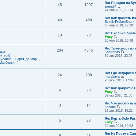
с
и
Re: Поездки из Бу
ю
о
е
л
45
1907
к
alena74
о
м
е
п
П
24 янв 2021, 15:34
б
у
д
о
е
щ
с
н
с
р
е
Re: Как доехать 
о
е
л
48
468
е
н
Svetik-FrekenSnork
о
м
е
й
и
13 апр 2018, 12:20
б
у
д
т
ю
щ
с
н
и
е
Re: Сколько брат
о
е
10
70
к
н
Foxy
о
м
п
и
П
16 ноя 2016, 16:58
б
у
о
ю
е
щ
с
с
р
е
Re: Транспорт из 
о
л
204
4546
е
н
да)
,
Kontrabas
о
е
й
и
П
нтера)
,
30 авг 2018, 23:07
б
д
т
ю
е
усанна, Льорет-де-Мар...)
,
щ
н
и
р
арбелья...)
,
е
е
к
е
н
м
п
й
и
у
о
Re: Где недорого
т
ю
24
208
с
с
morskaya
и
о
П
л
26 июн 2018, 17:09
к
о
е
е
п
б
р
д
о
Re: Как добраться
щ
4
20
е
н
с
Foxy
е
й
е
П
л
02 окт 2016, 21:33
н
т
м
е
е
и
и
у
р
д
Re: Что посетить 
ю
3
14
к
с
е
н
Ксения
п
о
й
е
П
13 дек 2015, 19:21
о
о
т
м
е
с
б
и
у
р
Re: Карта Oslo Pa
л
щ
5
23
к
с
е
Foxy
е
е
п
о
й
П
12 сен 2014, 10:02
д
н
о
о
т
е
н
и
с
б
и
р
Re: Из Порту к Са
е
ю
л
щ
9
48
к