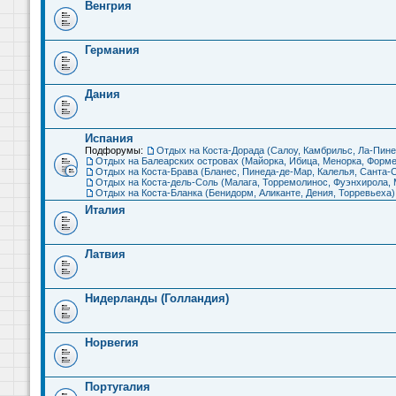
Венгрия
Германия
Дания
Испания
Подфорумы:
Отдых на Коста-Дорада (Салоу, Камбрильс, Ла-Пине
Отдых на Балеарских островах (Майорка, Ибица, Менорка, Форме
Отдых на Коста-Брава (Бланес, Пинеда-де-Мар, Калелья, Санта-С
Отдых на Коста-дель-Соль (Малага, Торремолинос, Фуэнхирола, М
Отдых на Коста-Бланка (Бенидорм, Аликанте, Дения, Торревьеха)
Италия
Латвия
Нидерланды (Голландия)
Норвегия
Португалия