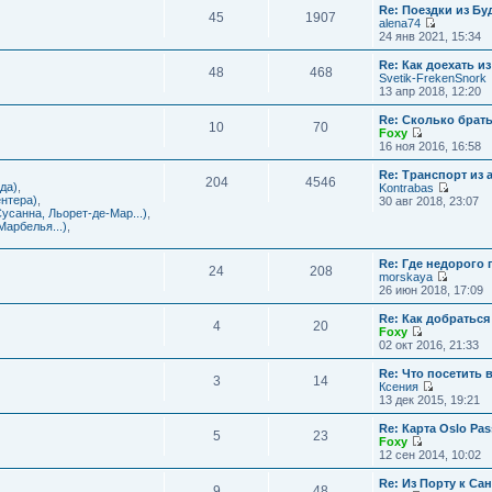
с
и
Re: Поездки из Бу
ю
о
е
л
45
1907
к
alena74
о
м
е
п
П
24 янв 2021, 15:34
б
у
д
о
е
щ
с
н
с
р
е
Re: Как доехать 
о
е
л
48
468
е
н
Svetik-FrekenSnork
о
м
е
й
и
13 апр 2018, 12:20
б
у
д
т
ю
щ
с
н
и
е
Re: Сколько брат
о
е
10
70
к
н
Foxy
о
м
п
и
П
16 ноя 2016, 16:58
б
у
о
ю
е
щ
с
с
р
е
Re: Транспорт из 
о
л
204
4546
е
н
да)
,
Kontrabas
о
е
й
и
П
нтера)
,
30 авг 2018, 23:07
б
д
т
ю
е
усанна, Льорет-де-Мар...)
,
щ
н
и
р
арбелья...)
,
е
е
к
е
н
м
п
й
и
у
о
Re: Где недорого
т
ю
24
208
с
с
morskaya
и
о
П
л
26 июн 2018, 17:09
к
о
е
е
п
б
р
д
о
Re: Как добраться
щ
4
20
е
н
с
Foxy
е
й
е
П
л
02 окт 2016, 21:33
н
т
м
е
е
и
и
у
р
д
Re: Что посетить 
ю
3
14
к
с
е
н
Ксения
п
о
й
е
П
13 дек 2015, 19:21
о
о
т
м
е
с
б
и
у
р
Re: Карта Oslo Pa
л
щ
5
23
к
с
е
Foxy
е
е
п
о
й
П
12 сен 2014, 10:02
д
н
о
о
т
е
н
и
с
б
и
р
Re: Из Порту к Са
е
ю
л
щ
9
48
к