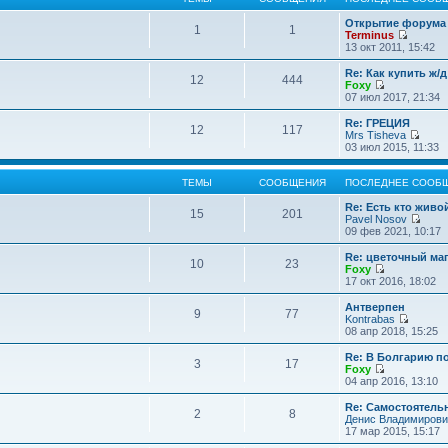
Открытие форума 
1
1
Terminus
П
13 окт 2011, 15:42
е
р
Re: Как купить ж/
12
444
е
Foxy
й
П
07 июл 2017, 21:34
т
е
и
р
Re: ГРЕЦИЯ
12
117
к
е
Mrs Tisheva
п
й
П
03 июл 2015, 11:33
о
т
е
с
и
р
л
к
е
ТЕМЫ
СООБЩЕНИЯ
ПОСЛЕДНЕЕ СООБ
е
п
й
д
о
т
Re: Есть кто жив
15
201
н
с
и
Pavel Nosov
е
л
к
П
09 фев 2021, 10:17
м
е
п
е
у
д
о
р
Re: цветочный ма
с
10
23
н
с
е
Foxy
о
е
л
й
П
17 окт 2016, 18:02
о
м
е
т
е
б
у
д
и
р
Антверпен
щ
с
9
77
н
к
е
Kontrabas
е
о
е
п
й
П
08 апр 2018, 15:25
н
о
м
о
т
е
и
б
у
с
и
р
Re: В Болгарию п
ю
щ
с
л
3
17
к
е
Foxy
е
о
е
п
й
П
04 апр 2016, 13:10
н
о
д
о
т
е
и
б
н
с
и
р
Re: Самостоятель
ю
щ
е
л
2
8
к
е
Денис Владимирови
е
м
е
п
й
17 мар 2015, 15:17
н
у
д
о
т
и
с
н