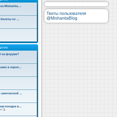
на Mishanita.…
Твиты пользователя
@MishanitaBlog
д билеты по …
ЩЕНИЕ
ой на форуме?
газин в аэроп…
о шенгенской …
ная поездка в…
ч
П
е