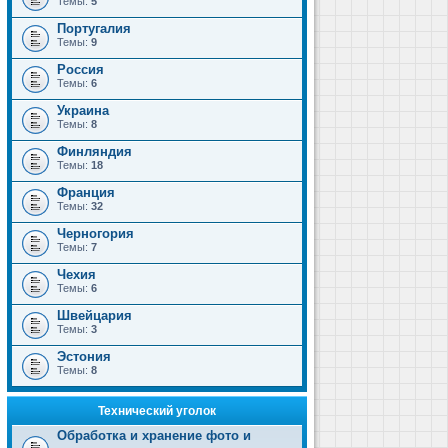
Темы:
5
Португалия
Темы:
9
Россия
Темы:
6
Украина
Темы:
8
Финляндия
Темы:
18
Франция
Темы:
32
Черногория
Темы:
7
Чехия
Темы:
6
Швейцария
Темы:
3
Эстония
Темы:
8
Технический уголок
Обработка и хранение фото и