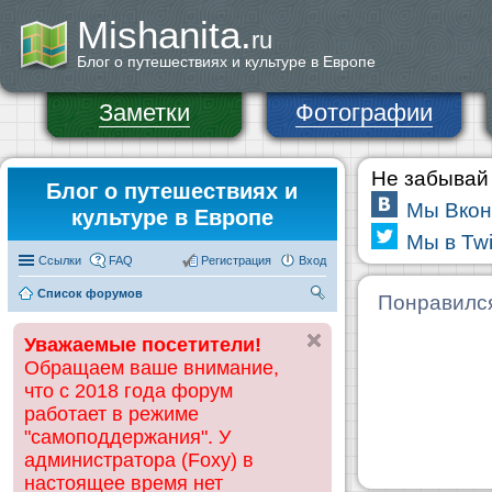
Mishanita.
ru
Блог о путешествиях и культуре в Европе
Заметки
Фотографии
Не забывай 
Блог о путешествиях и
Мы Вкон
культуре в Европе
Мы в Twi
Ссылки
FAQ
Регистрация
Вход
Список форумов
П
Понравилс
ои
Уважаемые посетители!
ск
Обращаем ваше внимание,
что с 2018 года форум
работает в режиме
"самоподдержания". У
администратора (Foxy) в
настоящее время нет