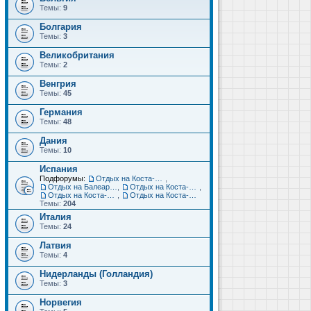
Темы:
9
Болгария
Темы:
3
Великобритания
Темы:
2
Венгрия
Темы:
45
Германия
Темы:
48
Дания
Темы:
10
Испания
Подфорумы:
Отдых на Коста-Дорада (Салоу, Камбрильс, Ла-Пинеда)
,
Отдых на Балеарских островах (Майорка, Ибица, Менорка, Форментера)
,
Отдых на Коста-Брава (Бланес, Пинеда-де-Мар, Калелья, Санта-Сусанна, Льорет-де-Мар...)
,
Отдых на Коста-дель-Соль (Малага, Торремолинос, Фуэнхирола, Марбелья...)
,
Отдых на Коста-Бланка (Бенидорм, Аликанте, Дения, Торревьеха)
Темы:
204
Италия
Темы:
24
Латвия
Темы:
4
Нидерланды (Голландия)
Темы:
3
Норвегия