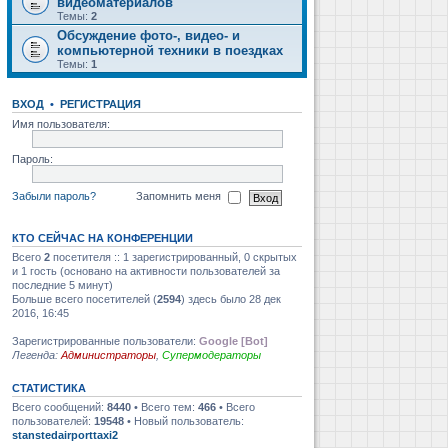
видеоматериалов
Темы:
2
Обсуждение фото-, видео- и
компьютерной техники в поездках
Темы:
1
ВХОД
•
РЕГИСТРАЦИЯ
Имя пользователя:
Пароль:
Забыли пароль?
Запомнить меня
КТО СЕЙЧАС НА КОНФЕРЕНЦИИ
Всего
2
посетителя :: 1 зарегистрированный, 0 скрытых
и 1 гость (основано на активности пользователей за
последние 5 минут)
Больше всего посетителей (
2594
) здесь было 28 дек
2016, 16:45
Зарегистрированные пользователи:
Google [Bot]
Легенда:
Администраторы
,
Супермодераторы
СТАТИСТИКА
Всего сообщений:
8440
• Всего тем:
466
• Всего
пользователей:
19548
• Новый пользователь:
stanstedairporttaxi2