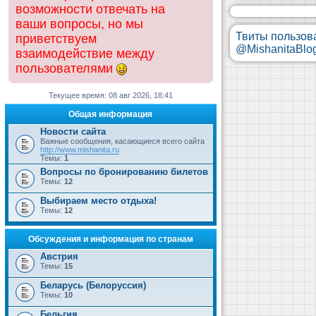
возможности отвечать на
ваши вопросы, но мы
Твиты пользов
приветствуем
@MishanitaBlo
взаимодействие между
пользователями
Текущее время: 08 авг 2026, 18:41
Общая информация
Новости сайта
Важные сообщения, касающиеся всего сайта
http://www.mishanita.ru
Темы:
1
Вопросы по бронированию билетов
Темы:
12
Выбираем место отдыха!
Темы:
12
Обсуждения и информация по странам
Австрия
Темы:
15
Беларусь (Белоруссия)
Темы:
10
Бельгия