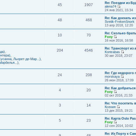
с
и
Re: Поездки из Бу
ю
о
е
л
45
1907
к
alena74
о
м
е
п
П
24 янв 2021, 15:34
б
у
д
о
е
щ
с
н
с
р
е
Re: Как доехать 
о
е
л
48
468
е
н
Svetik-FrekenSnork
о
м
е
й
и
13 апр 2018, 12:20
б
у
д
т
ю
щ
с
н
и
е
Re: Сколько брат
о
е
10
70
к
н
Foxy
о
м
п
и
П
16 ноя 2016, 16:58
б
у
о
ю
е
щ
с
с
р
е
Re: Транспорт из 
о
л
204
4546
е
н
да)
,
Kontrabas
о
е
й
и
П
нтера)
,
30 авг 2018, 23:07
б
д
т
ю
е
усанна, Льорет-де-Мар...)
,
щ
н
и
р
арбелья...)
,
е
е
к
е
н
м
п
й
и
у
о
Re: Где недорого
т
ю
24
208
с
с
morskaya
и
о
П
л
26 июн 2018, 17:09
к
о
е
е
п
б
р
д
о
Re: Как добраться
щ
4
20
е
н
с
Foxy
е
й
е
П
л
02 окт 2016, 21:33
н
т
м
е
е
и
и
у
р
д
Re: Что посетить 
ю
3
14
к
с
е
н
Ксения
п
о
й
е
П
13 дек 2015, 19:21
о
о
т
м
е
с
б
и
у
р
Re: Карта Oslo Pa
л
щ
5
23
к
с
е
Foxy
е
е
п
о
й
П
12 сен 2014, 10:02
д
н
о
о
т
е
н
и
с
б
и
р
Re: Из Порту к Са
е
ю
л
щ
9
48
к