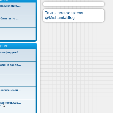
на Mishanita.…
Твиты пользователя
@MishanitaBlog
д билеты по …
ЩЕНИЕ
ой на форуме?
газин в аэроп…
о шенгенской …
ная поездка в…
ч
П
е