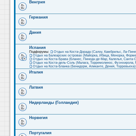
Венгрия
Германия
Дания
Испания
Подфорумы:
Отдых на Коста-Дорада (Салоу, Камбрильс, Ла-Пине
Отдых на Балеарских островах (Майорка, Ибица, Менорка, Форме
Отдых на Коста-Брава (Бланес, Пинеда-де-Мар, Калелья, Санта-С
Отдых на Коста-дель-Соль (Малага, Торремолинос, Фуэнхирола, М
Отдых на Коста-Бланка (Бенидорм, Аликанте, Дения, Торревьеха)
Италия
Латвия
Нидерланды (Голландия)
Норвегия
Португалия