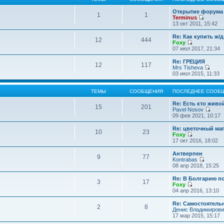
Открытие форума 
1
1
Terminus
П
13 окт 2011, 15:42
е
р
Re: Как купить ж/
12
444
е
Foxy
й
П
07 июл 2017, 21:34
т
е
и
р
Re: ГРЕЦИЯ
12
117
к
е
Mrs Tisheva
п
й
П
03 июл 2015, 11:33
о
т
е
с
и
р
л
к
е
ТЕМЫ
СООБЩЕНИЯ
ПОСЛЕДНЕЕ СООБ
е
п
й
д
о
т
Re: Есть кто жив
15
201
н
с
и
Pavel Nosov
е
л
к
П
09 фев 2021, 10:17
м
е
п
е
у
д
о
р
Re: цветочный ма
с
10
23
н
с
е
Foxy
о
е
л
й
П
17 окт 2016, 18:02
о
м
е
т
е
б
у
д
и
р
Антверпен
щ
с
9
77
н
к
е
Kontrabas
е
о
е
п
й
П
08 апр 2018, 15:25
н
о
м
о
т
е
и
б
у
с
и
р
Re: В Болгарию п
ю
щ
с
л
3
17
к
е
Foxy
е
о
е
п
й
П
04 апр 2016, 13:10
н
о
д
о
т
е
и
б
н
с
и
р
Re: Самостоятель
ю
щ
е
л
2
8
к
е
Денис Владимирови
е
м
е
п
й
17 мар 2015, 15:17
н
у
д
о
т
и
с
н