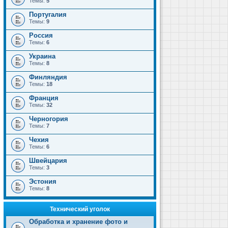
Темы:
5
Португалия
Темы:
9
Россия
Темы:
6
Украина
Темы:
8
Финляндия
Темы:
18
Франция
Темы:
32
Черногория
Темы:
7
Чехия
Темы:
6
Швейцария
Темы:
3
Эстония
Темы:
8
Технический уголок
Обработка и хранение фото и