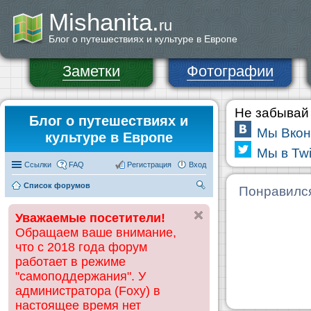
Mishanita.
ru
Блог о путешествиях и культуре в Европе
Заметки
Фотографии
Не забывай 
Блог о путешествиях и
Мы Вкон
культуре в Европе
Мы в Twi
Ссылки
FAQ
Регистрация
Вход
Список форумов
П
Понравилс
ои
Уважаемые посетители!
ск
Обращаем ваше внимание,
что с 2018 года форум
работает в режиме
"самоподдержания". У
администратора (Foxy) в
настоящее время нет