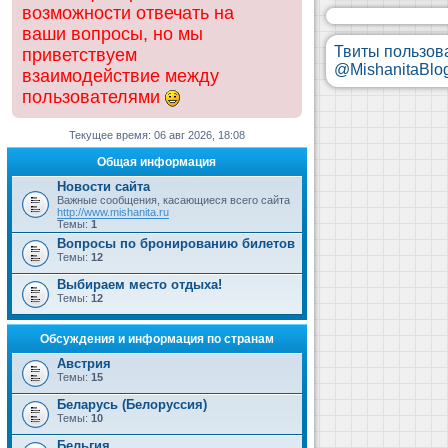
возможности отвечать на
ваши вопросы, но мы
Твиты пользов
приветствуем
@MishanitaBlo
взаимодействие между
пользователями
Текущее время: 06 авг 2026, 18:08
Общая информация
Новости сайта
Важные сообщения, касающиеся всего сайта
http://www.mishanita.ru
Темы:
1
Вопросы по бронированию билетов
Темы:
12
Выбираем место отдыха!
Темы:
12
Обсуждения и информация по странам
Австрия
Темы:
15
Беларусь (Белоруссия)
Темы:
10
Бельгия