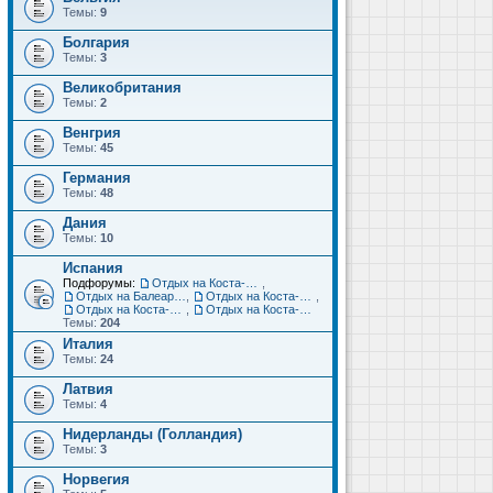
Темы:
9
Болгария
Темы:
3
Великобритания
Темы:
2
Венгрия
Темы:
45
Германия
Темы:
48
Дания
Темы:
10
Испания
Подфорумы:
Отдых на Коста-Дорада (Салоу, Камбрильс, Ла-Пинеда)
,
Отдых на Балеарских островах (Майорка, Ибица, Менорка, Форментера)
,
Отдых на Коста-Брава (Бланес, Пинеда-де-Мар, Калелья, Санта-Сусанна, Льорет-де-Мар...)
,
Отдых на Коста-дель-Соль (Малага, Торремолинос, Фуэнхирола, Марбелья...)
,
Отдых на Коста-Бланка (Бенидорм, Аликанте, Дения, Торревьеха)
Темы:
204
Италия
Темы:
24
Латвия
Темы:
4
Нидерланды (Голландия)
Темы:
3
Норвегия