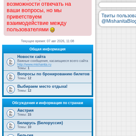
возможности отвечать на
ваши вопросы, но мы
Твиты пользов
приветствуем
@MishanitaBlo
взаимодействие между
пользователями
Текущее время: 07 авг 2026, 11:08
Общая информация
Новости сайта
Важные сообщения, касающиеся всего сайта
http://www.mishanita.ru
Темы:
1
Вопросы по бронированию билетов
Темы:
12
Выбираем место отдыха!
Темы:
12
Обсуждения и информация по странам
Австрия
Темы:
15
Беларусь (Белоруссия)
Темы:
10
Бельгия