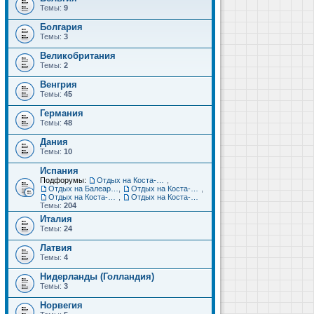
Темы:
9
Болгария
Темы:
3
Великобритания
Темы:
2
Венгрия
Темы:
45
Германия
Темы:
48
Дания
Темы:
10
Испания
Подфорумы:
Отдых на Коста-Дорада (Салоу, Камбрильс, Ла-Пинеда)
,
Отдых на Балеарских островах (Майорка, Ибица, Менорка, Форментера)
,
Отдых на Коста-Брава (Бланес, Пинеда-де-Мар, Калелья, Санта-Сусанна, Льорет-де-Мар...)
,
Отдых на Коста-дель-Соль (Малага, Торремолинос, Фуэнхирола, Марбелья...)
,
Отдых на Коста-Бланка (Бенидорм, Аликанте, Дения, Торревьеха)
Темы:
204
Италия
Темы:
24
Латвия
Темы:
4
Нидерланды (Голландия)
Темы:
3
Норвегия