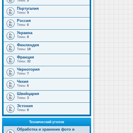
Темы:
5
Португалия
Темы:
9
Россия
Темы:
6
Украина
Темы:
8
Финляндия
Темы:
18
Франция
Темы:
32
Черногория
Темы:
7
Чехия
Темы:
6
Швейцария
Темы:
3
Эстония
Темы:
8
Технический уголок
Обработка и хранение фото и