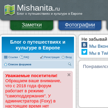
Mishanita.
ru
Блог о путешествиях и культуре в Европе
Заметки
Фотографии
Не забывай 
Блог о путешествиях и
Мы Вкон
культуре в Европе
Мы в Twi
Ссылки
FAQ
Регистрация
Вход
Список форумов
П
Понравилс
ои
Уважаемые посетители!
ск
Обращаем ваше внимание,
что с 2018 года форум
работает в режиме
"самоподдержания". У
администратора (Foxy) в
настоящее время нет