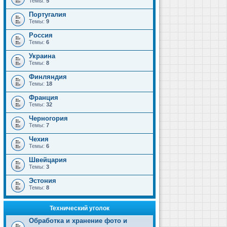
Темы:
5
Португалия
Темы:
9
Россия
Темы:
6
Украина
Темы:
8
Финляндия
Темы:
18
Франция
Темы:
32
Черногория
Темы:
7
Чехия
Темы:
6
Швейцария
Темы:
3
Эстония
Темы:
8
Технический уголок
Обработка и хранение фото и