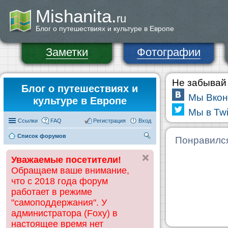
Mishanita.
ru
Блог о путешествиях и культуре в Европе
Заметки
Фотографии
Не забывай 
Блог о путешествиях и
Мы Вкон
культуре в Европе
Мы в Twi
Ссылки
FAQ
Регистрация
Вход
Список форумов
П
Понравилс
ои
Уважаемые посетители!
ск
Обращаем ваше внимание,
что с 2018 года форум
работает в режиме
"самоподдержания". У
администратора (Foxy) в
настоящее время нет