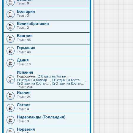
Темы:
9
Болгария
Темы:
3
Великобритания
Темы:
2
Венгрия
Темы:
45
Германия
Темы:
48
Дания
Темы:
10
Испания
Подфорумы:
Отдых на Коста-Дорада (Салоу, Камбрильс, Ла-Пинеда)
,
Отдых на Балеарских островах (Майорка, Ибица, Менорка, Форментера)
,
Отдых на Коста-Брава (Бланес, Пинеда-де-Мар, Калелья, Санта-Сусанна, Льорет-де-Мар...)
,
Отдых на Коста-дель-Соль (Малага, Торремолинос, Фуэнхирола, Марбелья...)
,
Отдых на Коста-Бланка (Бенидорм, Аликанте, Дения, Торревьеха)
Темы:
204
Италия
Темы:
24
Латвия
Темы:
4
Нидерланды (Голландия)
Темы:
3
Норвегия