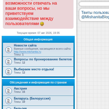
возможности отвечать на
ваши вопросы, но мы
Твиты пользов
приветствуем
@MishanitaBlo
взаимодействие между
пользователями
Текущее время: 07 авг 2026, 19:35
Общая информация
Новости сайта
Важные сообщения, касающиеся всего сайта
http://www.mishanita.ru
Темы:
1
Вопросы по бронированию билетов
Темы:
12
Выбираем место отдыха!
Темы:
12
Обсуждения и информация по странам
Австрия
Темы:
15
Беларусь (Белоруссия)
Темы:
10
Бельгия