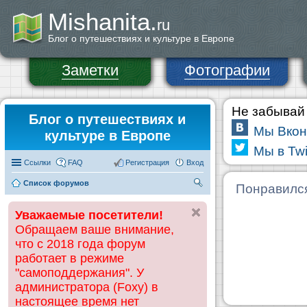
Mishanita.
ru
Блог о путешествиях и культуре в Европе
Заметки
Фотографии
Не забывай 
Блог о путешествиях и
Мы Вкон
культуре в Европе
Мы в Twi
Ссылки
FAQ
Регистрация
Вход
Список форумов
П
Понравилс
ои
Уважаемые посетители!
ск
Обращаем ваше внимание,
что с 2018 года форум
работает в режиме
"самоподдержания". У
администратора (Foxy) в
настоящее время нет