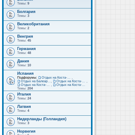
Темы:
9
Болгария
Темы:
3
Великобритания
Темы:
2
Венгрия
Темы:
45
Германия
Темы:
48
Дания
Темы:
10
Испания
Подфорумы:
Отдых на Коста-Дорада (Салоу, Камбрильс, Ла-Пинеда)
,
Отдых на Балеарских островах (Майорка, Ибица, Менорка, Форментера)
,
Отдых на Коста-Брава (Бланес, Пинеда-де-Мар, Калелья, Санта-Сусанна, Льорет-де-Мар...)
,
Отдых на Коста-дель-Соль (Малага, Торремолинос, Фуэнхирола, Марбелья...)
,
Отдых на Коста-Бланка (Бенидорм, Аликанте, Дения, Торревьеха)
Темы:
204
Италия
Темы:
24
Латвия
Темы:
4
Нидерланды (Голландия)
Темы:
3
Норвегия