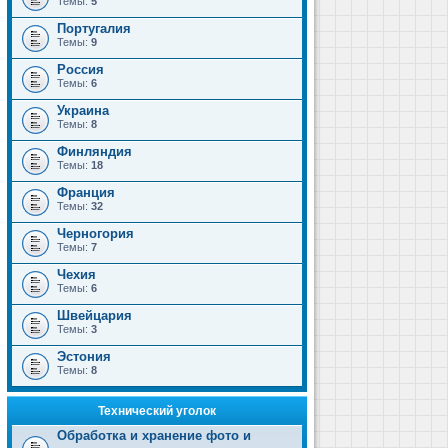
Темы:
5
Португалия
Темы:
9
Россия
Темы:
6
Украина
Темы:
8
Финляндия
Темы:
18
Франция
Темы:
32
Черногория
Темы:
7
Чехия
Темы:
6
Швейцария
Темы:
3
Эстония
Темы:
8
Технический уголок
Обработка и хранение фото и