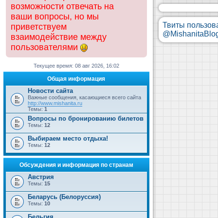
возможности отвечать на
ваши вопросы, но мы
Твиты пользов
приветствуем
@MishanitaBlo
взаимодействие между
пользователями
Текущее время: 08 авг 2026, 16:02
Общая информация
Новости сайта
Важные сообщения, касающиеся всего сайта
http://www.mishanita.ru
Темы:
1
Вопросы по бронированию билетов
Темы:
12
Выбираем место отдыха!
Темы:
12
Обсуждения и информация по странам
Австрия
Темы:
15
Беларусь (Белоруссия)
Темы:
10
Бельгия