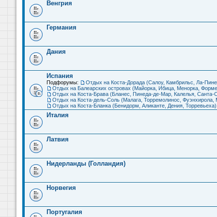
Венгрия
Германия
Дания
Испания
Подфорумы:
Отдых на Коста-Дорада (Салоу, Камбрильс, Ла-Пине
Отдых на Балеарских островах (Майорка, Ибица, Менорка, Форме
Отдых на Коста-Брава (Бланес, Пинеда-де-Мар, Калелья, Санта-С
Отдых на Коста-дель-Соль (Малага, Торремолинос, Фуэнхирола, М
Отдых на Коста-Бланка (Бенидорм, Аликанте, Дения, Торревьеха)
Италия
Латвия
Нидерланды (Голландия)
Норвегия
Португалия