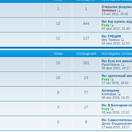
Открытие форума 
1
1
Terminus
П
13 окт 2011, 15:42
е
р
Re: Как купить ж/
12
444
е
Foxy
й
П
07 июл 2017, 21:34
т
е
и
р
Re: ГРЕЦИЯ
12
117
к
е
Mrs Tisheva
п
й
П
03 июл 2015, 11:33
о
т
е
с
и
р
л
к
е
ТЕМЫ
СООБЩЕНИЯ
ПОСЛЕДНЕЕ СООБ
е
п
й
д
о
т
Re: Есть кто жив
15
201
н
с
и
Pavel Nosov
е
л
к
П
09 фев 2021, 10:17
м
е
п
е
у
д
о
р
Re: цветочный ма
с
10
23
н
с
е
Foxy
о
е
л
й
П
17 окт 2016, 18:02
о
м
е
т
е
б
у
д
и
р
Антверпен
щ
с
9
77
н
к
е
Kontrabas
е
о
е
п
й
П
08 апр 2018, 15:25
н
о
м
о
т
е
и
б
у
с
и
р
Re: В Болгарию п
ю
щ
с
л
3
17
к
е
Foxy
е
о
е
п
й
П
04 апр 2016, 13:10
н
о
д
о
т
е
и
б
н
с
и
р
Re: Самостоятель
ю
щ
е
л
2
8
к
е
Денис Владимирови
е
м
е
п
й
17 мар 2015, 15:17
н
у
д
о
т
и
с
н