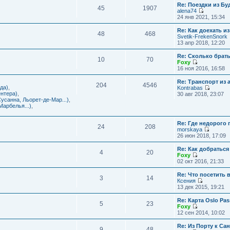
с
и
Re: Поездки из Бу
ю
о
е
л
45
1907
к
alena74
о
м
е
п
П
24 янв 2021, 15:34
б
у
д
о
е
щ
с
н
с
р
е
Re: Как доехать 
о
е
л
48
468
е
н
Svetik-FrekenSnork
о
м
е
й
и
13 апр 2018, 12:20
б
у
д
т
ю
щ
с
н
и
е
Re: Сколько брат
о
е
10
70
к
н
Foxy
о
м
п
и
П
16 ноя 2016, 16:58
б
у
о
ю
е
щ
с
с
р
е
Re: Транспорт из 
о
л
204
4546
е
н
да)
,
Kontrabas
о
е
й
и
П
нтера)
,
30 авг 2018, 23:07
б
д
т
ю
е
усанна, Льорет-де-Мар...)
,
щ
н
и
р
арбелья...)
,
е
е
к
е
н
м
п
й
и
у
о
Re: Где недорого
т
ю
24
208
с
с
morskaya
и
о
П
л
26 июн 2018, 17:09
к
о
е
е
п
б
р
д
о
Re: Как добраться
щ
4
20
е
н
с
Foxy
е
й
е
П
л
02 окт 2016, 21:33
н
т
м
е
е
и
и
у
р
д
Re: Что посетить 
ю
3
14
к
с
е
н
Ксения
п
о
й
е
П
13 дек 2015, 19:21
о
о
т
м
е
с
б
и
у
р
Re: Карта Oslo Pa
л
щ
5
23
к
с
е
Foxy
е
е
п
о
й
П
12 сен 2014, 10:02
д
н
о
о
т
е
н
и
с
б
и
р
Re: Из Порту к Са
е
ю
л
щ
9
48
к