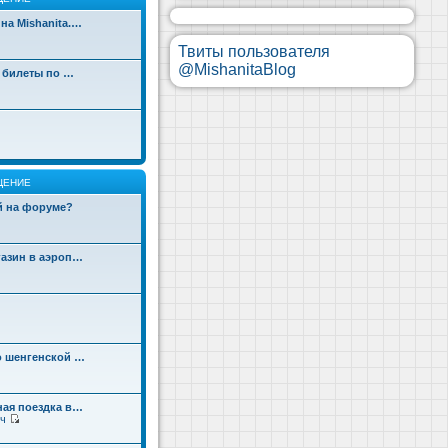
на Mishanita.…
Твиты пользователя
@MishanitaBlog
д билеты по …
ЩЕНИЕ
ой на форуме?
газин в аэроп…
о шенгенской …
ная поездка в…
ч
П
е