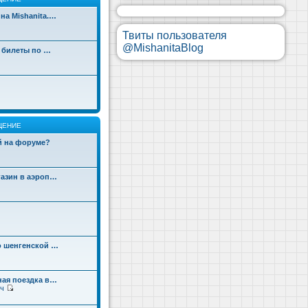
на Mishanita.…
Твиты пользователя
@MishanitaBlog
д билеты по …
ЩЕНИЕ
ой на форуме?
газин в аэроп…
о шенгенской …
ная поездка в…
ч
П
е