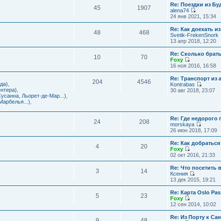
с
и
Re: Поездки из Бу
ю
о
е
л
45
1907
к
alena74
о
м
е
п
П
24 янв 2021, 15:34
б
у
д
о
е
щ
с
н
с
р
е
Re: Как доехать 
о
е
л
48
468
е
н
Svetik-FrekenSnork
о
м
е
й
и
13 апр 2018, 12:20
б
у
д
т
ю
щ
с
н
и
е
Re: Сколько брат
о
е
10
70
к
н
Foxy
о
м
п
и
П
16 ноя 2016, 16:58
б
у
о
ю
е
щ
с
с
р
е
Re: Транспорт из 
о
л
204
4546
е
н
да)
,
Kontrabas
о
е
й
и
П
нтера)
,
30 авг 2018, 23:07
б
д
т
ю
е
усанна, Льорет-де-Мар...)
,
щ
н
и
р
арбелья...)
,
е
е
к
е
н
м
п
й
и
у
о
Re: Где недорого
т
ю
24
208
с
с
morskaya
и
о
П
л
26 июн 2018, 17:09
к
о
е
е
п
б
р
д
о
Re: Как добраться
щ
4
20
е
н
с
Foxy
е
й
е
П
л
02 окт 2016, 21:33
н
т
м
е
е
и
и
у
р
д
Re: Что посетить 
ю
3
14
к
с
е
н
Ксения
п
о
й
е
П
13 дек 2015, 19:21
о
о
т
м
е
с
б
и
у
р
Re: Карта Oslo Pa
л
щ
5
23
к
с
е
Foxy
е
е
п
о
й
П
12 сен 2014, 10:02
д
н
о
о
т
е
н
и
с
б
и
р
Re: Из Порту к Са
е
ю
л
щ
9
48
к