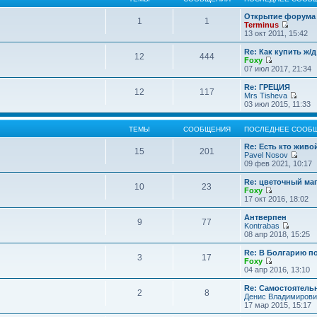
Открытие форума 
1
1
Terminus
П
13 окт 2011, 15:42
е
р
Re: Как купить ж/
12
444
е
Foxy
й
П
07 июл 2017, 21:34
т
е
и
р
Re: ГРЕЦИЯ
12
117
к
е
Mrs Tisheva
п
й
П
03 июл 2015, 11:33
о
т
е
с
и
р
л
к
е
ТЕМЫ
СООБЩЕНИЯ
ПОСЛЕДНЕЕ СООБ
е
п
й
д
о
т
Re: Есть кто жив
15
201
н
с
и
Pavel Nosov
е
л
к
П
09 фев 2021, 10:17
м
е
п
е
у
д
о
р
Re: цветочный ма
с
10
23
н
с
е
Foxy
о
е
л
й
П
17 окт 2016, 18:02
о
м
е
т
е
б
у
д
и
р
Антверпен
щ
с
9
77
н
к
е
Kontrabas
е
о
е
п
й
П
08 апр 2018, 15:25
н
о
м
о
т
е
и
б
у
с
и
р
Re: В Болгарию п
ю
щ
с
л
3
17
к
е
Foxy
е
о
е
п
й
П
04 апр 2016, 13:10
н
о
д
о
т
е
и
б
н
с
и
р
Re: Самостоятель
ю
щ
е
л
2
8
к
е
Денис Владимирови
е
м
е
п
й
17 мар 2015, 15:17
н
у
д
о
т
и
с
н