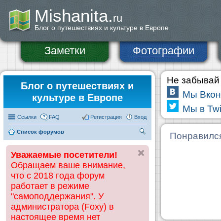
Mishanita.
ru
Блог о путешествиях и культуре в Европе
Заметки
Фотографии
Не забывай 
Блог о путешествиях и
Мы Вкон
культуре в Европе
Мы в Twi
Ссылки
FAQ
Регистрация
Вход
Список форумов
П
Понравилс
ои
Уважаемые посетители!
ск
Обращаем ваше внимание,
что с 2018 года форум
работает в режиме
"самоподдержания". У
администратора (Foxy) в
настоящее время нет