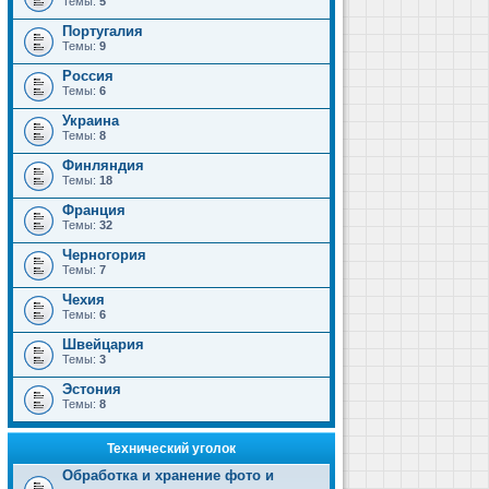
Темы:
5
Португалия
Темы:
9
Россия
Темы:
6
Украина
Темы:
8
Финляндия
Темы:
18
Франция
Темы:
32
Черногория
Темы:
7
Чехия
Темы:
6
Швейцария
Темы:
3
Эстония
Темы:
8
Технический уголок
Обработка и хранение фото и