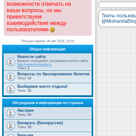
возможности отвечать на
ваши вопросы, но мы
Твиты пользов
приветствуем
@MishanitaBlo
взаимодействие между
пользователями
Текущее время: 06 авг 2026, 23:01
Общая информация
Новости сайта
Важные сообщения, касающиеся всего сайта
http://www.mishanita.ru
Темы:
1
Вопросы по бронированию билетов
Темы:
12
Выбираем место отдыха!
Темы:
12
Обсуждения и информация по странам
Австрия
Темы:
15
Беларусь (Белоруссия)
Темы:
10
Бельгия