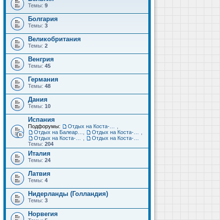
Темы:
9
Болгария
Темы:
3
Великобритания
Темы:
2
Венгрия
Темы:
45
Германия
Темы:
48
Дания
Темы:
10
Испания
Подфорумы:
Отдых на Коста-Дорада (Салоу, Камбрильс, Ла-Пинеда)
,
Отдых на Балеарских островах (Майорка, Ибица, Менорка, Форментера)
,
Отдых на Коста-Брава (Бланес, Пинеда-де-Мар, Калелья, Санта-Сусанна, Льорет-де-Мар...)
,
Отдых на Коста-дель-Соль (Малага, Торремолинос, Фуэнхирола, Марбелья...)
,
Отдых на Коста-Бланка (Бенидорм, Аликанте, Дения, Торревьеха)
Темы:
204
Италия
Темы:
24
Латвия
Темы:
4
Нидерланды (Голландия)
Темы:
3
Норвегия